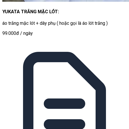
YUKATA TRẮNG MẶC LÓT:
áo trắng mặc lót + dây phụ ( hoặc gọi là áo lót trắng )
99.000đ
/ ngày