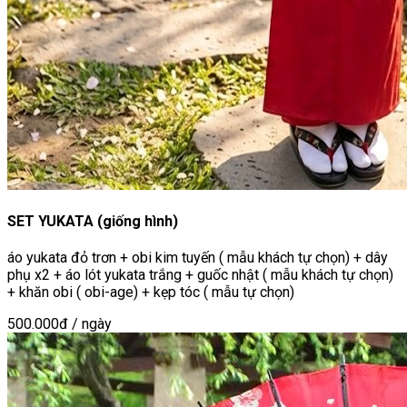
SET YUKATA (giống hình)
áo yukata đỏ trơn + obi kim tuyến ( mẫu khách tự chọn) + dây
phụ x2 + áo lót yukata trắng + guốc nhật ( mẫu khách tự chọn)
+ khăn obi ( obi-age) + kẹp tóc ( mẫu tự chọn)
500.000đ
/ ngày