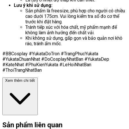
Lưu ý khi sử dụng:
Sản phẩm là freesize, phù hợp cho người có chiều
cao dưới 175cm. Vui lòng kiểm tra số đo cơ thể
trước khi đặt hàng.
Tránh tiếp xúc với hóa chất, mỹ phẩm mạnh để
không làm ảnh hưởng đến chất vải.
Khi không sử dụng, gấp gọn và bảo quản nơi khô
ráo, tránh ẩm mốc.
#BBCosplay #YukataDoTron #TrangPhucYukata
#YukataChuanNhat #DoCosplayNhatBan #YukataDep
#KateNhat #PhuKienYukata #LeHoiNhatBan
#ThoiTrangNhatBan
Xem thêm chi tiết
Sản phẩm liên quan