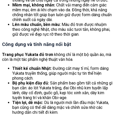
thoáng và dễ chịu ngay cả trong những ngày hè oi bức.
Mềm mại, không nhăn:
Chất vải mang đến cảm giác
mềm mại, êm ái khi chạm vào da. Đồng thời, khả năng
chống nhăn tốt giúp bạn luôn giữ được form dáng chuẩn
chỉnh suốt cả ngày dài.
Lên màu chuẩn, bền màu:
Màu đỏ trơn được nhuộm
theo công nghệ Nhật, cho màu sắc tươi tắn, không phai,
giữ được vẻ đẹp rực rỡ theo thời gian.
Công dụng và tính năng nổi bật
Trang phục Yukata đỏ trơn
không chỉ là một bộ quần áo, mà
còn là một tác phẩm nghệ thuật văn hóa.
Thiết kế chuẩn Nhật:
Đường cắt may tỉ mỉ, form dáng
Yukata truyền thống, giúp người mặc tự tin thể hiện
phong cách.
Bộ phụ kiện đầy đủ:
Sản phẩm bao gồm tất cả những gì
bạn cần: áo lót Yukata trắng, đai Obi nhũ kim tuyến lấp
lánh, dây cố định, guốc gỗ, kẹp tóc xinh xắn, dây kim
tuyến trang trí và khăn Obi-age.
Tiện lợi, dễ mặc:
Dù là người mới lần đầu mặc Yukata,
bạn cũng có thể dễ dàng mặc và chỉnh sửa nhờ các
hướng dẫn chi tiết đi kèm.