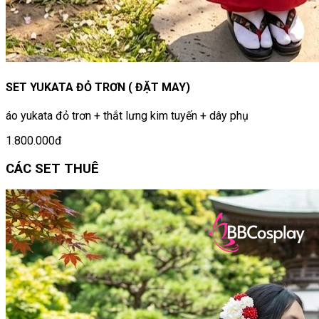
SET YUKATA ĐỎ TRƠN ( ĐẶT MAY)
áo yukata đỏ trơn + thắt lưng kim tuyến + dây phụ
1.800.000đ
CÁC SET THUÊ