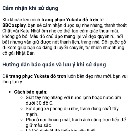
Cảm nhận khi sử dụng
Khi khoác lên mình
trang phục Yukata đỏ trơn
từ
BBCosplay
, bạn sẽ cảm nhận được sự nhẹ nhàng, thanh thoát.
Chất vải Kate Nhật ôm nhẹ cơ thể, tạo cảm giác thoải mái,
không gò bó. Màu đỏ chủ đạo mang lại vẻ đẹp quyến rũ, nổi
bật nhưng vẫn giữ được nét thanh lịch, trang nhã. Đôi guốc gỗ
đi kèm giúp bạn có dáng đi uyển chuyển, tự nhiên như những
cô gái Nhật Bản.
Hướng dẫn bảo quản và lưu ý khi sử dụng
Để
trang phục Yukata đỏ trơn
luôn bền đẹp như mới, bạn vui
lòng lưu ý:
Cách bảo quản:
Giặt tay nhẹ nhàng với nước lạnh hoặc nước ấm
dưới 30 độ C.
Sử dụng xà phòng dịu nhẹ, tránh dùng chất tẩy
mạnh.
Phơi ở nơi thoáng mát, tránh ánh nắng trực tiếp để
giữ màu sắc.
Là (ủi) ở nhiệt độ thấp khi cần thiết.