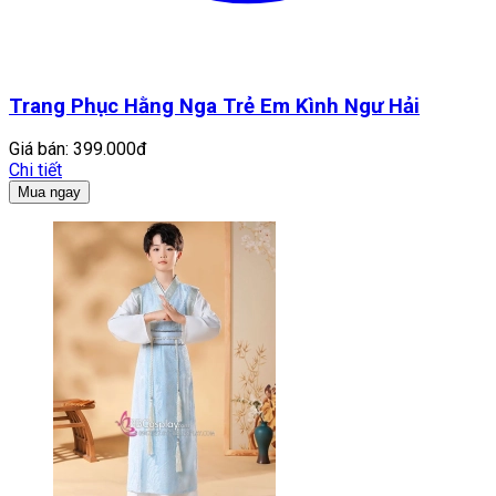
Trang Phục Hằng Nga Trẻ Em Kình Ngư Hải
Giá bán:
399.000đ
Chi tiết
Mua ngay