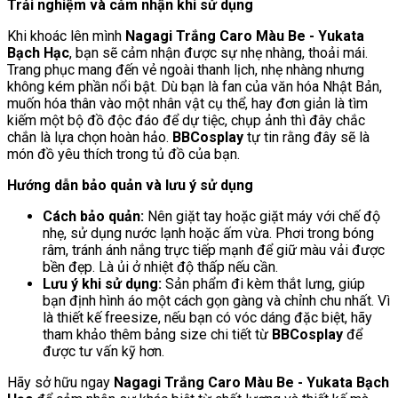
Trải nghiệm và cảm nhận khi sử dụng
Khi khoác lên mình
Nagagi Trắng Caro Màu Be - Yukata
Bạch Hạc
, bạn sẽ cảm nhận được sự nhẹ nhàng, thoải mái.
Trang phục mang đến vẻ ngoài thanh lịch, nhẹ nhàng nhưng
không kém phần nổi bật. Dù bạn là fan của văn hóa Nhật Bản,
muốn hóa thân vào một nhân vật cụ thể, hay đơn giản là tìm
kiếm một bộ đồ độc đáo để dự tiệc, chụp ảnh thì đây chắc
chắn là lựa chọn hoàn hảo.
BBCosplay
tự tin rằng đây sẽ là
món đồ yêu thích trong tủ đồ của bạn.
Hướng dẫn bảo quản và lưu ý sử dụng
Cách bảo quản:
Nên giặt tay hoặc giặt máy với chế độ
nhẹ, sử dụng nước lạnh hoặc ấm vừa. Phơi trong bóng
râm, tránh ánh nắng trực tiếp mạnh để giữ màu vải được
bền đẹp. Là ủi ở nhiệt độ thấp nếu cần.
Lưu ý khi sử dụng:
Sản phẩm đi kèm thắt lưng, giúp
bạn định hình áo một cách gọn gàng và chỉnh chu nhất. Vì
là thiết kế freesize, nếu bạn có vóc dáng đặc biệt, hãy
tham khảo thêm bảng size chi tiết từ
BBCosplay
để
được tư vấn kỹ hơn.
Hãy sở hữu ngay
Nagagi Trắng Caro Màu Be - Yukata Bạch