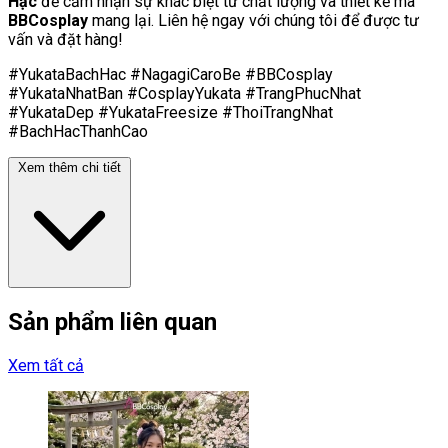
Hạc
để cảm nhận sự khác biệt từ chất lượng và thiết kế mà
BBCosplay
mang lại. Liên hệ ngay với chúng tôi để được tư
vấn và đặt hàng!
#YukataBachHac #NagagiCaroBe #BBCosplay
#YukataNhatBan #CosplayYukata #TrangPhucNhat
#YukataDep #YukataFreesize #ThoiTrangNhat
#BachHacThanhCao
Xem thêm chi tiết
Sản phẩm liên quan
Xem tất cả