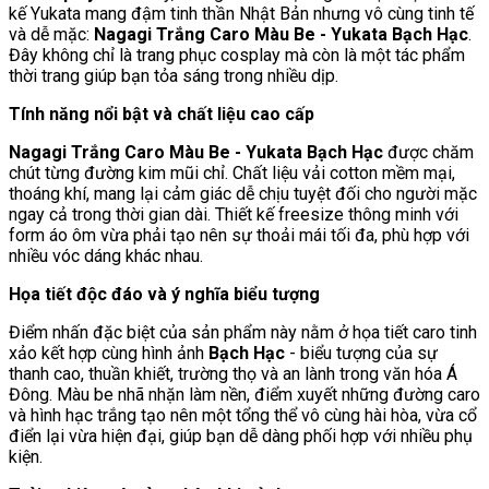
kế Yukata mang đậm tinh thần Nhật Bản nhưng vô cùng tinh tế
và dễ mặc:
Nagagi Trắng Caro Màu Be - Yukata Bạch Hạc
.
Đây không chỉ là trang phục cosplay mà còn là một tác phẩm
thời trang giúp bạn tỏa sáng trong nhiều dịp.
Tính năng nổi bật và chất liệu cao cấp
Nagagi Trắng Caro Màu Be - Yukata Bạch Hạc
được chăm
chút từng đường kim mũi chỉ. Chất liệu vải cotton mềm mại,
thoáng khí, mang lại cảm giác dễ chịu tuyệt đối cho người mặc
ngay cả trong thời gian dài. Thiết kế freesize thông minh với
form áo ôm vừa phải tạo nên sự thoải mái tối đa, phù hợp với
nhiều vóc dáng khác nhau.
Họa tiết độc đáo và ý nghĩa biểu tượng
Điểm nhấn đặc biệt của sản phẩm này nằm ở họa tiết caro tinh
xảo kết hợp cùng hình ảnh
Bạch Hạc
- biểu tượng của sự
thanh cao, thuần khiết, trường thọ và an lành trong văn hóa Á
Đông. Màu be nhã nhặn làm nền, điểm xuyết những đường caro
và hình hạc trắng tạo nên một tổng thể vô cùng hài hòa, vừa cổ
điển lại vừa hiện đại, giúp bạn dễ dàng phối hợp với nhiều phụ
kiện.