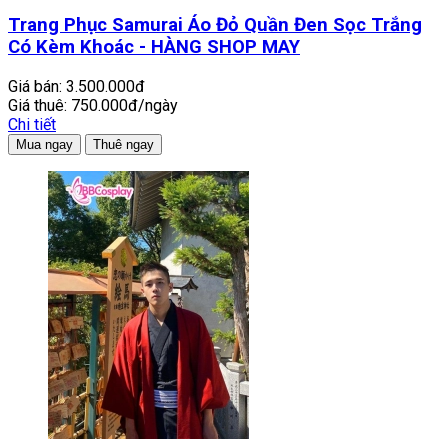
Trang Phục Samurai Áo Đỏ Quần Đen Sọc Trắng
Có Kèm Khoác - HÀNG SHOP MAY
Giá bán:
3.500.000đ
Giá thuê:
750.000đ/ngày
Chi tiết
Mua ngay
Thuê ngay