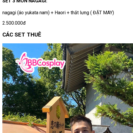
SET 3 MÓN NAGAGI:
nagagi (áo yukata nam) + Haori + thắt lưng ( ĐẶT MAY)
2.500.000đ
CÁC SET THUÊ