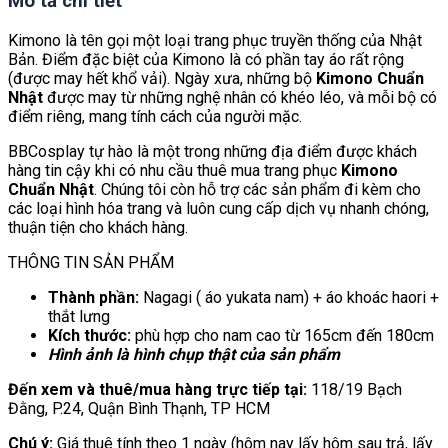
Mô tả chi tiết
Kimono là tên gọi một loại trang phục truyền thống của Nhật
Bản. Điểm đặc biệt của Kimono là có phần tay áo rất rộng
(được may hết khổ vải). Ngày xưa, những bộ
Kimono Chuẩn
Nhật
được may từ những nghệ nhân có khéo léo, và mỗi bộ có
điểm riêng, mang tính cách của người mặc.
BBCosplay tự hào là một trong những địa điểm được khách
hàng tin cậy khi có nhu cầu thuê mua trang phục
Kimono
Chuẩn Nhật
. Chúng tôi còn hỗ trợ các sản phẩm đi kèm cho
các loại hình hóa trang và luôn cung cấp dịch vụ nhanh chóng,
thuận tiện cho khách hàng.
THÔNG TIN SẢN PHẨM
Thành phần:
Nagagi ( áo yukata nam) + áo khoác haori +
thắt lưng
Kích thước:
phù hợp cho nam cao từ 165cm đến 180cm
Hình ảnh là hình chụp thật của sản phẩm
Đến xem và thuê/mua hàng trực tiếp tại:
118/19 Bạch
Đằng, P.24, Quận Bình Thạnh, TP HCM
Chú ý:
Giá thuê tính theo 1 ngày (hôm nay lấy hôm sau trả, lấy