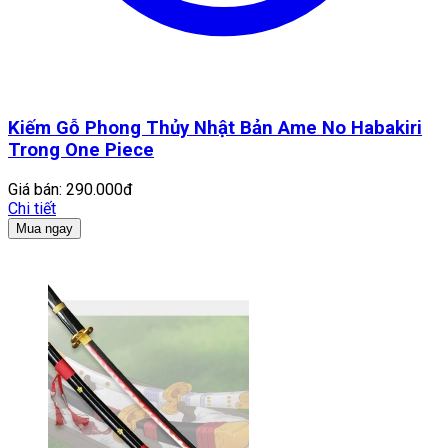
Kiếm Gỗ Phong Thủy Nhật Bản Ame No Habakiri
Trong One Piece
Giá bán:
290.000đ
Chi tiết
Mua ngay