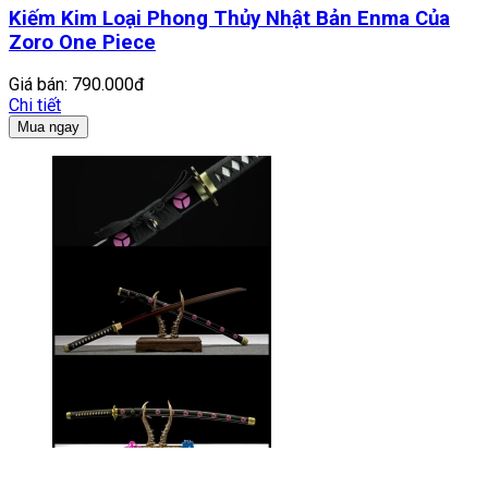
Kiếm Kim Loại Phong Thủy Nhật Bản Enma Của
Zoro One Piece
Giá bán:
790.000đ
Chi tiết
Mua ngay