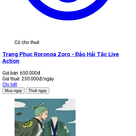
Có cho thuê
Trang Phục Roronoa Zoro - Đảo Hải Tặc Live
Action
Giá bán:
650.000đ
Giá thuê:
230.000đ/ngày
Chi tiết
Mua ngay
Thuê ngay