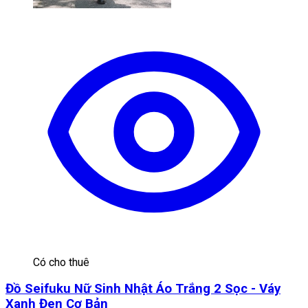
Có cho thuê
Đồ Seifuku Nữ Sinh Nhật Áo Trắng 2 Sọc - Váy
Xanh Đen Cơ Bản