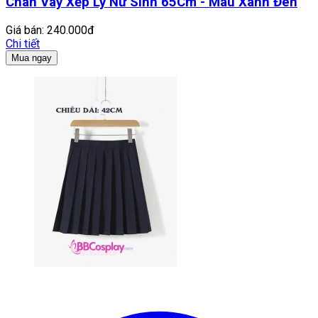
Chân Váy Xếp Ly Nữ Sinh 65Cm - Màu Xanh Đen
Giá bán:
240.000đ
Chi tiết
Mua ngay