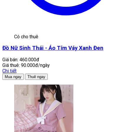
Có cho thuê
Đồ Nữ Sinh Thái - Áo Tím Váy Xanh Đen
Giá bán:
460.000đ
Giá thuê:
90.000đ/ngày
Chi tiết
Mua ngay
Thuê ngay