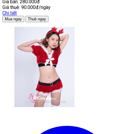
Giá bán:
280.000đ
Giá thuê:
90.000đ/ngày
Chi tiết
Mua ngay
Thuê ngay