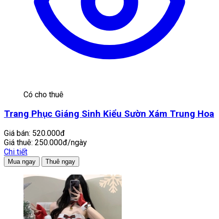
Có cho thuê
Trang Phục Giáng Sinh Kiểu Sườn Xám Trung Hoa
Giá bán:
520.000đ
Giá thuê:
250.000đ/ngày
Chi tiết
Mua ngay
Thuê ngay