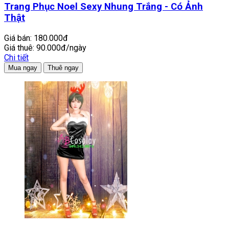
Trang Phục Noel Sexy Nhung Trắng - Có Ảnh
Thật
Giá bán:
180.000đ
Giá thuê:
90.000đ/ngày
Chi tiết
Mua ngay
Thuê ngay