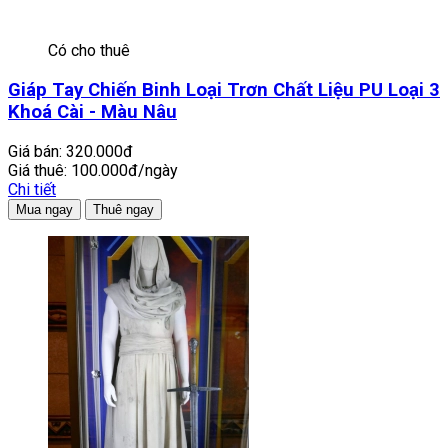
Có cho thuê
Giáp Tay Chiến Binh Loại Trơn Chất Liệu PU Loại 3
Khoá Cài - Màu Nâu
Giá bán:
320.000đ
Giá thuê:
100.000đ/ngày
Chi tiết
Mua ngay
Thuê ngay