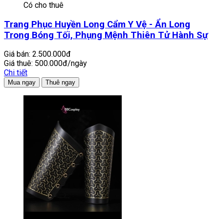
Có cho thuê
Trang Phục Huyền Long Cẩm Y Vệ - Ẩn Long
Trong Bóng Tối, Phụng Mệnh Thiên Tử Hành Sự
Giá bán:
2.500.000đ
Giá thuê:
500.000đ/ngày
Chi tiết
Mua ngay
Thuê ngay