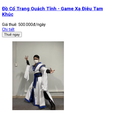
Đồ Cổ Trang Quách Tĩnh - Game Xạ Điêu Tam
Khúc
Giá thuê:
500.000đ/ngày
Chi tiết
Thuê ngay