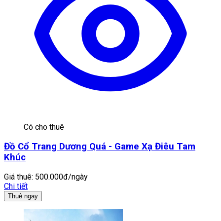
Có cho thuê
Đồ Cổ Trang Dương Quá - Game Xạ Điêu Tam
Khúc
Giá thuê:
500.000đ/ngày
Chi tiết
Thuê ngay