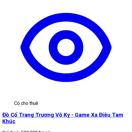
Có cho thuê
Đồ Cổ Trang Trương Vô Kỵ - Game Xạ Điêu Tam
Khúc