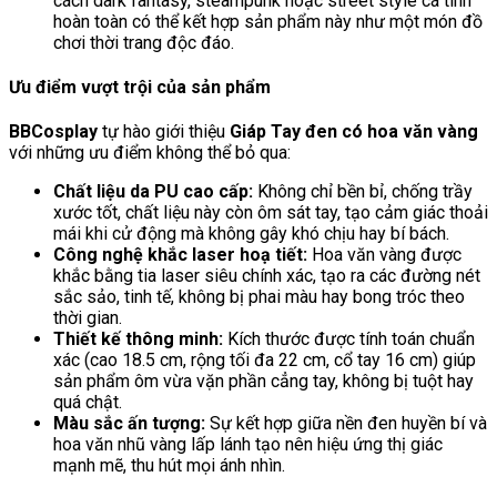
cách dark fantasy, steampunk hoặc street style cá tính
hoàn toàn có thể kết hợp sản phẩm này như một món đồ
chơi thời trang độc đáo.
Ưu điểm vượt trội của sản phẩm
BBCosplay
tự hào giới thiệu
Giáp Tay đen có hoa văn vàng
với những ưu điểm không thể bỏ qua:
Chất liệu da PU cao cấp:
Không chỉ bền bỉ, chống trầy
xước tốt, chất liệu này còn ôm sát tay, tạo cảm giác thoải
mái khi cử động mà không gây khó chịu hay bí bách.
Công nghệ khắc laser hoạ tiết:
Hoa văn vàng được
khắc bằng tia laser siêu chính xác, tạo ra các đường nét
sắc sảo, tinh tế, không bị phai màu hay bong tróc theo
thời gian.
Thiết kế thông minh:
Kích thước được tính toán chuẩn
xác (cao 18.5 cm, rộng tối đa 22 cm, cổ tay 16 cm) giúp
sản phẩm ôm vừa vặn phần cẳng tay, không bị tuột hay
quá chật.
Màu sắc ấn tượng:
Sự kết hợp giữa nền đen huyền bí và
hoa văn nhũ vàng lấp lánh tạo nên hiệu ứng thị giác
mạnh mẽ, thu hút mọi ánh nhìn.