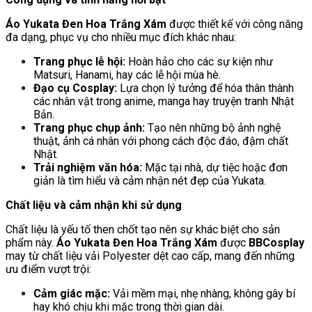
Áo Yukata Đen Hoa Trắng Xám
được thiết kế với công năng
đa dạng, phục vụ cho nhiều mục đích khác nhau:
Trang phục lễ hội:
Hoàn hảo cho các sự kiện như
Matsuri, Hanami, hay các lễ hội mùa hè.
Đạo cụ Cosplay:
Lựa chọn lý tưởng để hóa thân thành
các nhân vật trong anime, manga hay truyện tranh Nhật
Bản.
Trang phục chụp ảnh:
Tạo nên những bộ ảnh nghệ
thuật, ảnh cá nhân với phong cách độc đáo, đậm chất
Nhật.
Trải nghiệm văn hóa:
Mặc tại nhà, dự tiệc hoặc đơn
giản là tìm hiểu và cảm nhận nét đẹp của Yukata.
Chất liệu và cảm nhận khi sử dụng
Chất liệu là yếu tố then chốt tạo nên sự khác biệt cho sản
phẩm này.
Áo Yukata Đen Hoa Trắng Xám
được
BBCosplay
may từ chất liệu vải Polyester dệt cao cấp, mang đến những
ưu điểm vượt trội:
Cảm giác mặc:
Vải mềm mại, nhẹ nhàng, không gây bí
hay khó chịu khi mặc trong thời gian dài.