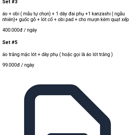
Set #3
áo + obi ( mẫu tự chọn) + 1 dây đai phụ +1 kanzashi ( ngẫu
nhiên)+ guốc gỗ + lót cổ + obi pad + cho mượn kèm quạt xếp
400.000đ
/ ngày
Set #5
áo trắng mặc lót + dây phụ ( hoặc gọi là áo lót trắng )
99.000đ
/ ngày