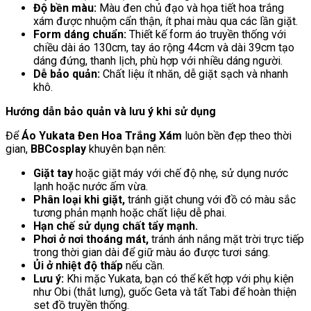
Độ bền màu:
Màu đen chủ đạo và họa tiết hoa trắng
xám được nhuộm cẩn thận, ít phai màu qua các lần giặt.
Form dáng chuẩn:
Thiết kế form áo truyền thống với
chiều dài áo 130cm, tay áo rộng 44cm và dài 39cm tạo
dáng đứng, thanh lịch, phù hợp với nhiều dáng người.
Dễ bảo quản:
Chất liệu ít nhăn, dễ giặt sạch và nhanh
khô.
Hướng dẫn bảo quản và lưu ý khi sử dụng
Để
Áo Yukata Đen Hoa Trắng Xám
luôn bền đẹp theo thời
gian,
BBCosplay
khuyên bạn nên:
Giặt tay
hoặc giặt máy với chế độ nhẹ, sử dụng nước
lạnh hoặc nước ấm vừa.
Phân loại khi giặt,
tránh giặt chung với đồ có màu sắc
tương phản mạnh hoặc chất liệu dễ phai.
Hạn chế sử dụng chất tẩy mạnh.
Phơi ở nơi thoáng mát,
tránh ánh nắng mặt trời trực tiếp
trong thời gian dài để giữ màu áo được tươi sáng.
Ủi ở nhiệt độ thấp
nếu cần.
Lưu ý:
Khi mặc Yukata, bạn có thể kết hợp với phụ kiện
như Obi (thắt lưng), guốc Geta và tất Tabi để hoàn thiện
set đồ truyền thống.