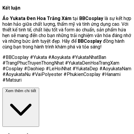
Kết luận
Áo Yukata Đen Hoa Trắng Xám
tại
BBCosplay
là sự kết hợp
hoàn hảo giữa chất lượng, thẩm mỹ và tính ứng dụng cao. Với
thiết kế tinh tế, chất liệu tốt và form áo chuẩn, sản phẩm hứa
hẹn sẽ mang đến cho bạn những trải nghiệm văn hóa đáng nhớ
và những bức ảnh tuyệt đẹp. Hãy để
BBCosplay
đồng hành
cùng bạn trong hành trình khám phá và tỏa sáng!
#BBCosplay #Yukata #Aoyukata #YukataNhatBan
#TrangPhucTruyenThongNhat #YukataDenHoaTrangXam
#Cosplay #Daohiep #LeHoiNhat #YukataDep #AoyukataNam
#AoyukataNu #VaiPolyester #PhukienCosplay #Hanami
#Matsuri
Xem thêm chi tiết