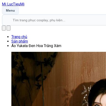
Mi
LucTieu
Mi
Menu
Trang chủ
Sản phẩm
Áo Yukata Đen Hoa Trắng Xám