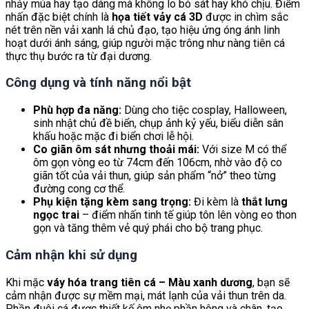
nhảy múa hay tạo dáng mà không lo bó sát hay khó chịu. Điểm
nhấn đặc biệt chính là
họa tiết vảy cá 3D
được in chìm sắc
nét trên nền vải xanh lá chủ đạo, tạo hiệu ứng óng ánh linh
hoạt dưới ánh sáng, giúp người mặc trông như nàng tiên cá
thực thụ bước ra từ đại dương.
Công dụng và tính năng nổi bật
Phù hợp đa năng:
Dùng cho tiệc cosplay, Halloween,
sinh nhật chủ đề biển, chụp ảnh kỷ yếu, biểu diễn sân
khấu hoặc mặc đi biển chơi lễ hội.
Co giãn ôm sát nhưng thoải mái:
Với size M có thể
ôm gọn vòng eo từ 74cm đến 106cm, nhờ vào độ co
giãn tốt của vải thun, giúp sản phẩm “nở” theo từng
đường cong cơ thể.
Phụ kiện tặng kèm sang trọng:
Đi kèm là
thắt lưng
ngọc trai
– điểm nhấn tinh tế giúp tôn lên vòng eo thon
gọn và tăng thêm vẻ quý phái cho bộ trang phục.
Cảm nhận khi sử dụng
Khi mặc
váy hóa trang tiên cá – Màu xanh dương
, bạn sẽ
cảm nhận được sự mềm mại, mát lạnh của vải thun trên da.
Phần đuôi cá được thiết kế ôm nhẹ phần hông và chân, tạo