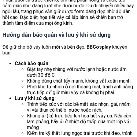
cảm giác như đang lướt nhẹ dưới nước. Dù di chuyển nhiều hay
ngồi lâu, trang phục vẫn giữ được form dáng đẹp nhờ độ đàn
hồi cao. Đặc biệt, họa tiết vảy cá lấp lánh sẽ khiến bạn trở
thành tâm điểm của mọi ống kính.
Hướng dẫn bảo quản và lưu ý khi sử dụng
Để giữ cho bộ váy luôn mới và bền đẹp,
BBCosplay
khuyên
bạn:
Cách bảo quản:
Giặt tay nhẹ nhàng với nước lạnh hoặc nước ấm
dưới 30 độ C.
Không dùng chất tẩy mạnh, không vắt xoắn mạnh.
Phơi khô tự nhiên ở nơi thoáng mát, tránh ánh nắng
trực tiếp để giữ màu vảy cá không bị phai.
Lưu ý khi sử dụng:
Tránh tiếp xúc với các bề mặt sắc nhọn, gai, nhám
vì vải thun có thể bị xước hoặc rách.
Không ủi (là) trực tiếp lên họa tiết vảy cá. Nếu cần
làm phẳng, hãy ủi ở nhiệt độ thấp qua một lớp vải
mỏng.
Kiểm tra kỹ thắt lưng ngọc trai trước khi đeo, tránh