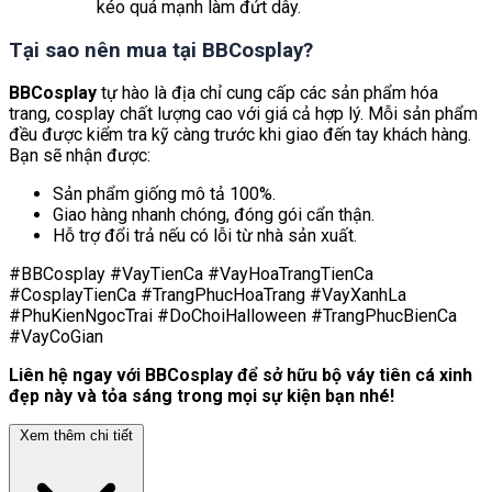
kéo quá mạnh làm đứt dây.
Tại sao nên mua tại BBCosplay?
BBCosplay
tự hào là địa chỉ cung cấp các sản phẩm hóa
trang, cosplay chất lượng cao với giá cả hợp lý. Mỗi sản phẩm
đều được kiểm tra kỹ càng trước khi giao đến tay khách hàng.
Bạn sẽ nhận được:
Sản phẩm giống mô tả 100%.
Giao hàng nhanh chóng, đóng gói cẩn thận.
Hỗ trợ đổi trả nếu có lỗi từ nhà sản xuất.
#BBCosplay #VayTienCa #VayHoaTrangTienCa
#CosplayTienCa #TrangPhucHoaTrang #VayXanhLa
#PhuKienNgocTrai #DoChoiHalloween #TrangPhucBienCa
#VayCoGian
Liên hệ ngay với BBCosplay để sở hữu bộ váy tiên cá xinh
đẹp này và tỏa sáng trong mọi sự kiện bạn nhé!
Xem thêm chi tiết