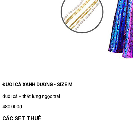
ĐUÔI CÁ XANH DƯƠNG - SIZE M
đuôi cá + thắt lưng ngọc trai
480.000đ
CÁC SET THUÊ