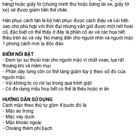
hàng) hoặc giấy tờ (chứng minh thư hoặc bằng lái xe, giấy tờ
xe) sẽ được giảm tiền thế chân.
Hán phục cách tân là bộ hán phục được cách điệu và cải tiến
sao cho phù hợp với thời đại nhưng vẫn giữ được một nét hoài
cổ, đặc biệt có thể thấy ở đây là phần cổ áo và các họa tiết
thêu trên áo và váy. Nó mang đến cho người nhìn và người mặc
1 phong cách mới lạ độc đáo.
ĐIỂM NỔI BẬT
- Đem lại sự thoải mái cho người mặc vì chất voan, lụa rất
thoáng khí và mềm mại.
- Phần dây lưng còn có thể tăng giảm tùy ý theo số đo của
người mặc.
- Vải không bị co rút lại trong quá trình giặt
- Có đa dạng mẫu hoạ tiết có thể là thêu hoặc in ấn
HƯỚNG DẪN SỬ DỤNG
Cách mặc theo thứ tự gồm 4 bước đó là:
- Mặc áo trong
- Mặc váy dưới
- Mặc khoác ngoài
- Choàng thêm phi bạch