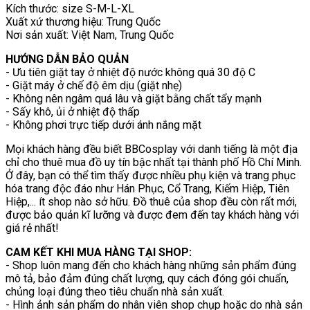
Kích thước: size S-M-L-XL
Xuất xứ thương hiệu: Trung Quốc
Nơi sản xuất: Việt Nam, Trung Quốc
HƯỚNG DẪN BẢO QUẢN
- Ưu tiên giặt tay ở nhiệt độ nước không quá 30 độ C
- Giặt máy ở chế độ êm dịu (giặt nhẹ)
- Không nên ngâm quá lâu và giặt bằng chất tẩy mạnh
- Sấy khô, ủi ở nhiệt độ thấp
- Không phơi trực tiếp dưới ánh nắng mặt
Mọi khách hàng đều biết BBCosplay với danh tiếng là một địa
chỉ cho thuê mua đồ uy tín bậc nhất tại thành phố Hồ Chí Minh.
Ở đây, bạn có thể tìm thấy được nhiều phụ kiện và trang phục
hóa trang độc đáo như Hán Phục, Cổ Trang, Kiếm Hiệp, Tiên
Hiệp,... ít shop nào sở hữu. Đồ thuê của shop đều còn rất mới,
được bảo quản kĩ lưỡng và được đem đến tay khách hàng với
giá rẻ nhất!
CAM KẾT KHI MUA HÀNG TẠI SHOP:
- Shop luôn mang đến cho khách hàng những sản phẩm đúng
mô tả, bảo đảm đúng chất lượng, quy cách đóng gói chuẩn,
chủng loại đúng theo tiêu chuẩn nhà sản xuất.
- Hình ảnh sản phẩm do nhân viên shop chụp hoặc do nhà sản