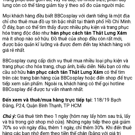
lưng còn có thể tăng giảm tùy ý theo số đo của người mặc.
Mọi khách hàng đều biết BBCosplay với danh tiếng là một địa
chỉ cho thuê mua đồ uy tín bậc nhất tại thành phố Hồ Chí Minh.
Ở đây, bạn có thể tìm thấy được nhiều phụ kiện và trang phục
hóa trang độc đáo như
hán phục cách tân Thắt Lưng Xám
mà ít shop nào sở hữu. Đồ thuê của shop đều còn rất mới,
được bảo quản kĩ lưỡng và được đem đến tay khách hàng với
giá rẻ nhất.
BBCosplay cung cấp dịch vụ thuê mua nhiều loại phụ kiện và
trang phục cho hóa trang, chụp ảnh, biểu diễn. Nếu bạn có nhu
cầu sở hữu
hán phục cách tân Thắt Lưng Xám
có thể tìm
trên các trang bán hàng của BBCosplay hoặc đến shop để trực
tiếp xem sản phẩm. Ngoài ra, khách hàng có thể gọi hotline
BBCosplay để được tư vấn nhanh nhất.
Đến xem và thuê/mua hàng trực tiếp tại:
118/19 Bạch
Đằng, P.24, Quận Bình Thạnh, TP HCM
Chú ý:
Giá thuê tính theo 1 ngày (hôm nay lấy hôm sau trả, lấy
và trả trong giờ shop mở cửa). Những ngày tiếp theo giá giảm
70% so với ngày đầu, thêm 1 ngày, chỉ thêm 30%. Khi đến thuê
hàng các bạn nhớ đem theo tiền thế chân (bằng với giá trị