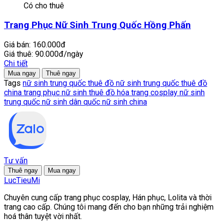
Có cho thuê
Trang Phục Nữ Sinh Trung Quốc Hồng Phấn
Giá bán:
160.000đ
Giá thuê:
90.000đ/ngày
Chi tiết
Mua ngay
Thuê ngay
Tags
nữ sinh trung quốc
thuê đồ nữ sinh trung quốc
thuê đồ
china
trang phục nữ sinh
thuê đồ hóa trang
cosplay nữ sinh
trung quốc
nữ sinh dân quốc
nữ sinh china
Tư vấn
Thuê ngay
Mua ngay
LucTieu
Mi
Chuyên cung cấp trang phục cosplay, Hán phục, Lolita và thời
trang cao cấp. Chúng tôi mang đến cho bạn những trải nghiệm
hoá thân tuyệt vời nhất.