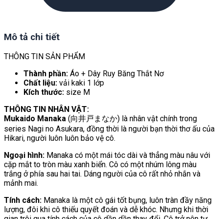
Mô tả chi tiết
THÔNG TIN SẢN PHẨM
Thành phần:
Áo + Dây Ruy Băng Thắt Nơ
Chất liệu:
vải kaki 1 lớp
Kích thước:
size M
THÔNG TIN NHÂN VẬT:
Mukaido Manaka
(向井戸まなか) là nhân vật chính trong
series Nagi no Asukara, đồng thời là người bạn thời thơ ấu của
Hikari, người luôn luôn bảo vệ cô.
Ngoại hình:
Manaka có một mái tóc dài và thẳng màu nâu với
cặp mắt to tròn màu xanh biển. Cô có một nhúm lông màu
trắng ở phía sau hai tai. Dáng người của cô rất nhỏ nhắn và
mảnh mai.
Tính cách:
Manaka là một cô gái tốt bụng, luôn tràn đầy năng
lượng, đôi khi cô thiếu quyết đoán và dễ khóc. Nhưng khi thời
gian trôi qua tính cách của cô dần dần thay đổi. Cô trở nên tự