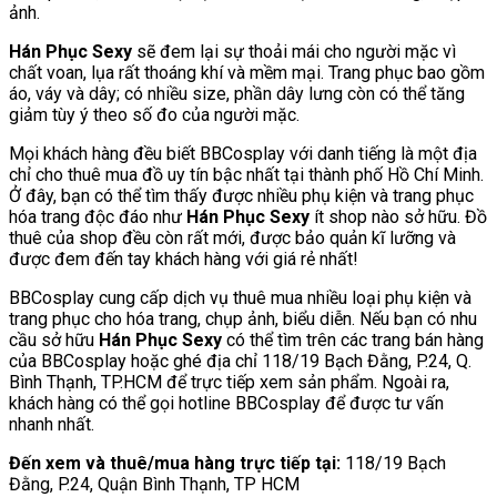
ảnh.
Hán Phục Sexy
sẽ đem lại sự thoải mái cho người mặc vì
chất voan, lụa rất thoáng khí và mềm mại. Trang phục bao gồm
áo, váy và dây; có nhiều size, phần dây lưng còn có thể tăng
giảm tùy ý theo số đo của người mặc.
Mọi khách hàng đều biết BBCosplay với danh tiếng là một địa
chỉ cho thuê mua đồ uy tín bậc nhất tại thành phố Hồ Chí Minh.
Ở đây, bạn có thể tìm thấy được nhiều phụ kiện và trang phục
hóa trang độc đáo như
Hán Phục Sexy
ít shop nào sở hữu. Đồ
thuê của shop đều còn rất mới, được bảo quản kĩ lưỡng và
được đem đến tay khách hàng với giá rẻ nhất!
BBCosplay cung cấp dịch vụ thuê mua nhiều loại phụ kiện và
trang phục cho hóa trang, chụp ảnh, biểu diễn. Nếu bạn có nhu
cầu sở hữu
Hán Phục Sexy
có thể tìm trên các trang bán hàng
của BBCosplay hoặc ghé địa chỉ 118/19 Bạch Đằng, P.24, Q.
Bình Thạnh, TP.HCM để trực tiếp xem sản phẩm. Ngoài ra,
khách hàng có thể gọi hotline BBCosplay để được tư vấn
nhanh nhất.
Đến xem và thuê/mua hàng trực tiếp tại:
118/19 Bạch
Đằng, P.24, Quận Bình Thạnh, TP HCM