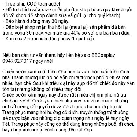
- Free ship COD toàn quốc!!
- Hỗ trợ chỉnh sửa size miễn phí (tại shop hoặc quý khách gửi
đồ về shop để shop chỉnh sửa và gửi lại cho quý khách).
- Bảo hành đường may 30 ngày.
- Đặc biệt shop nhận thu hồi lại (mua lại) sản phẩm đã bán
trong vòng 30 ngày, với mức giá 40% so với giá bán ban đầu.
- Khi mua 2 sườn xám tặng ngay 1 quạt xếp.
Nếu bạn cần tư vấn thêm, hãy liên hệ zalo BBCosplay
0947.927.017 ngay nhé!
Chiếc sườn xám xuất hiện đầu tiên là vào thời cuối triều đình
nhà Thanh nhưng lúc đó nó vẫn chưa trở nên phổ biến và còn
nhiều hạn chế. Sau khi triều đại này sụp đổ thì chiếc áo này vẫn
tồn tại nhưng không có nhiều thay đổi.
Chiếc sườn xám ngày nay được rất nhiều chị em phụ nữ ưu
chuộng, sở dĩ được yêu thích như vậy bởi vì nó mang những
nét rất riêng, rất quyến rũ và đặc trưng cho người phụ nữ.
Trang phục mang hơi hướng cổ điển, truyền thống thì thường
sẽ được bận vào những dịp quan trọng như ngày lễ hay ngày
Tết. Trang phục này cũng có thể dùng trong những buổi đi chơi,
hay chụp ảnh ngoại cảnh cũng đều rất đẹp.