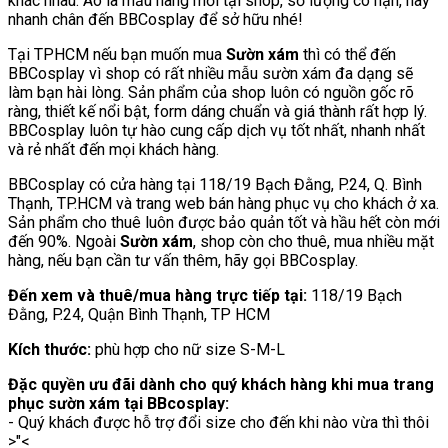
khác nhau. Áo là mẫu hàng mới tại shop, số lượng có hạn, hãy
nhanh chân đến BBCosplay để sở hữu nhé!
Tại TPHCM nếu bạn muốn mua
Sườn xám
thì có thể đến
BBCosplay vì shop có rất nhiều mẫu sườn xám đa dạng sẽ
làm bạn hài lòng. Sản phẩm của shop luôn có nguồn gốc rõ
ràng, thiết kế nổi bật, form dáng chuẩn và giá thành rất hợp lý.
BBCosplay luôn tự hào cung cấp dịch vụ tốt nhất, nhanh nhất
và rẻ nhất đến mọi khách hàng.
BBCosplay có cửa hàng tại 118/19 Bạch Đằng, P.24, Q. Bình
Thạnh, TP.HCM và trang web bán hàng phục vụ cho khách ở xa.
Sản phẩm cho thuê luôn được bảo quản tốt và hầu hết còn mới
đến 90%. Ngoài
Sườn xám
, shop còn cho thuê, mua nhiều mặt
hàng, nếu bạn cần tư vấn thêm, hãy gọi BBCosplay.
Đến xem và thuê/mua hàng trực tiếp tại:
118/19 Bạch
Đằng, P.24, Quận Bình Thạnh, TP HCM
Kích thước:
phù hợp cho nữ size S-M-L
Đặc quyền ưu đãi dành cho quý khách hàng khi mua trang
phục sườn xám tại BBcosplay:
- Quý khách được hỗ trợ đổi size cho đến khi nào vừa thì thôi
>"<