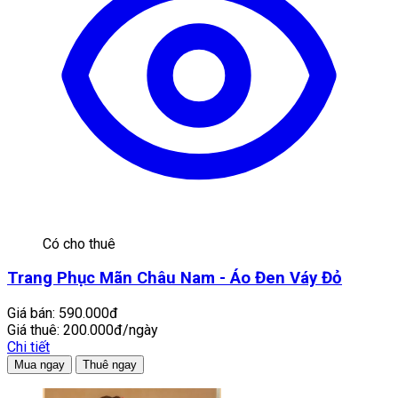
Có cho thuê
Trang Phục Mãn Châu Nam - Áo Đen Váy Đỏ
Giá bán:
590.000đ
Giá thuê:
200.000đ/ngày
Chi tiết
Mua ngay
Thuê ngay