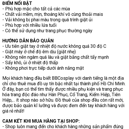
ĐIỂM NỔI BẬT
- Phù hợp mặc cho tất cả các mùa
- Chất vải mềm, mịn, thoáng khí vô cùng thoải mais
- Vải không bị phai màu trong quá trình giặt ủi
- Phù hợp với nhiều lứa tuổi
- Có thể sử dụng như trang phục thường ngày
HƯỚNG DẪN BẢO QUẢN
- Ưu tiên giặt tay ở nhiệt độ nước không quá 30 độ C
- Giặt máy ở chế độ êm dịu (giặt nhẹ)
- Không nên ngâm quá lâu và giặt bằng chất tẩy mạnh
- Sấy khô, ủi ở nhiệt độ thấp
- Không phơi trực tiếp dưới ánh nắng mặt
Mọi khách hàng đều biết BBCosplay với danh tiếng là một địa
chỉ cho thuê mua đồ uy tín bậc nhất tại thành phố Hồ Chí Minh.
Ở đây, bạn có thể tìm thấy được nhiều phụ kiện và trang phục
hóa trang độc đáo như Hán Phục, Cổ Trang, Kiếm Hiệp, Tiên
Hiệp,... ít shop nào sở hữu. Đồ thuê của shop đều còn rất mới,
được bảo quản kĩ lưỡng và được đem đến tay khách hàng với
giá rẻ nhất!
CAM KẾT KHI MUA HÀNG TẠI SHOP:
- Shop luôn mang đến cho khách hàng những sản phẩm đúng