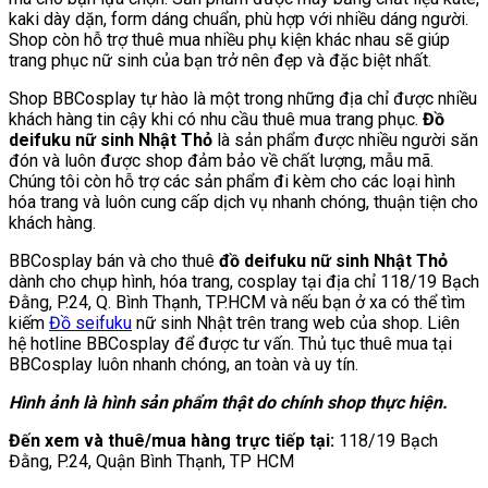
kaki dày dặn, form dáng chuẩn, phù hợp với nhiều dáng người.
Shop còn hỗ trợ thuê mua nhiều phụ kiện khác nhau sẽ giúp
trang phục nữ sinh của bạn trở nên đẹp và đặc biệt nhất.
Shop BBCosplay tự hào là một trong những địa chỉ được nhiều
khách hàng tin cậy khi có nhu cầu thuê mua trang phục.
Đồ
deifuku nữ sinh Nhật Thỏ
là sản phẩm được nhiều người săn
đón và luôn được shop đảm bảo về chất lượng, mẫu mã.
Chúng tôi còn hỗ trợ các sản phẩm đi kèm cho các loại hình
hóa trang và luôn cung cấp dịch vụ nhanh chóng, thuận tiện cho
khách hàng.
BBCosplay bán và cho thuê
đồ deifuku nữ sinh Nhật Thỏ
dành cho chụp hình, hóa trang, cosplay tại địa chỉ 118/19 Bạch
Đằng, P.24, Q. Bình Thạnh, TP.HCM và nếu bạn ở xa có thể tìm
kiếm
Đồ seifuku
nữ sinh Nhật trên trang web của shop. Liên
hệ hotline BBCosplay để được tư vấn. Thủ tục thuê mua tại
BBCosplay luôn nhanh chóng, an toàn và uy tín.
Hình ảnh là hình sản phẩm thật do chính shop thực hiện.
Đến xem và thuê/mua hàng trực tiếp tại:
118/19 Bạch
Đằng, P.24, Quận Bình Thạnh, TP HCM