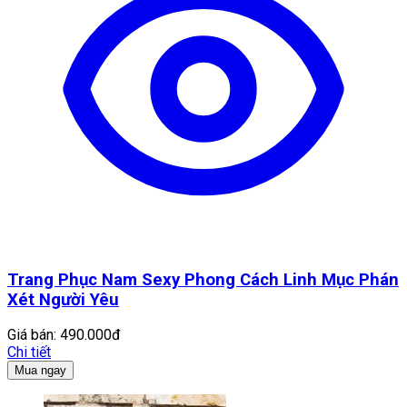
Trang Phục Nam Sexy Phong Cách Linh Mục Phán
Xét Người Yêu
Giá bán:
490.000đ
Chi tiết
Mua ngay