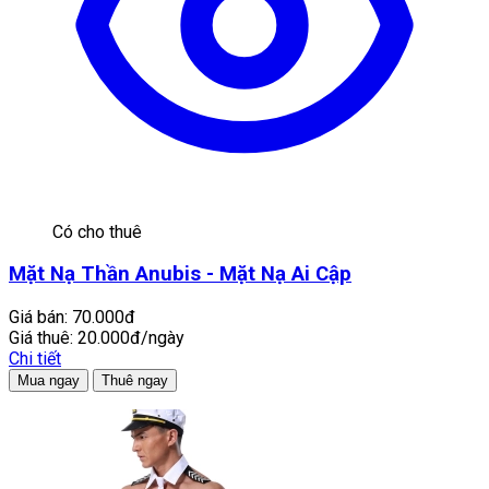
Có cho thuê
Mặt Nạ Thần Anubis - Mặt Nạ Ai Cập
Giá bán:
70.000đ
Giá thuê:
20.000đ/ngày
Chi tiết
Mua ngay
Thuê ngay