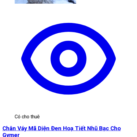
Có cho thuê
Chân Váy Mã Diện Đen Hoạ Tiết Nhũ Bạc Cho
Gymer