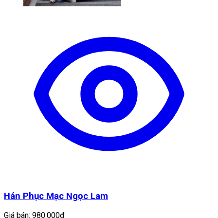
Hán Phục Mạc Ngọc Lam
Giá bán:
980.000đ