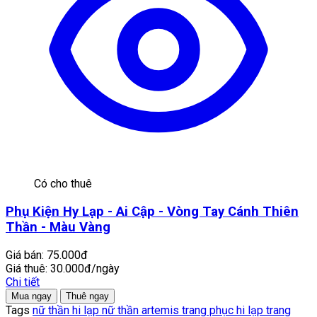
Có cho thuê
Phụ Kiện Hy Lạp - Ai Cập - Vòng Tay Cánh Thiên
Thần - Màu Vàng
Giá bán:
75.000đ
Giá thuê:
30.000đ/ngày
Chi tiết
Mua ngay
Thuê ngay
Tags
nữ thần hi lạp
nữ thần artemis
trang phục hi lạp
trang