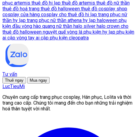
phục artemis
thuê đồ hi lạp
thuề đồ artemis
thuê đồ nữ thần
thuê đồ hoá trang
thuê đồ halloween
thuê đồ cosplay
shop
cosplay
cửa hàng cosplay
cho thuê đồ hi lạp
trang phục nữ
thần hy lạp
trang phục nữ thần athena hy lạp
haloween
phụ
kiện đầu
vòng hào quang nữ thần
halo
silver halo crown
cho
thuê đồ halloween
nguyệt quế
vòng lá
phụ kiện hy lạp
phụ kiện
ai cập
vòng tay ai cập
phụ kiện cleopatra
Tư vấn
Thuê ngay
Mua ngay
LucTieu
Mi
Chuyên cung cấp trang phục cosplay, Hán phục, Lolita và thời
trang cao cấp. Chúng tôi mang đến cho bạn những trải nghiệm
hoá thân tuyệt vời nhất.