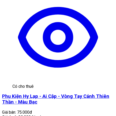
Có cho thuê
Phụ Kiện Hy Lạp - Ai Cập - Vòng Tay Cánh Thiên
Thần - Màu Bạc
Giá bán:
75.000đ