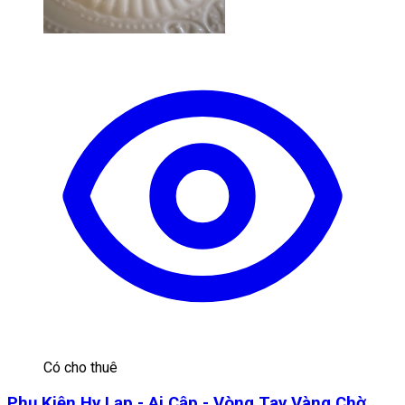
Có cho thuê
Phụ Kiện Hy Lạp - Ai Cập - Vòng Tay Vàng Chờ