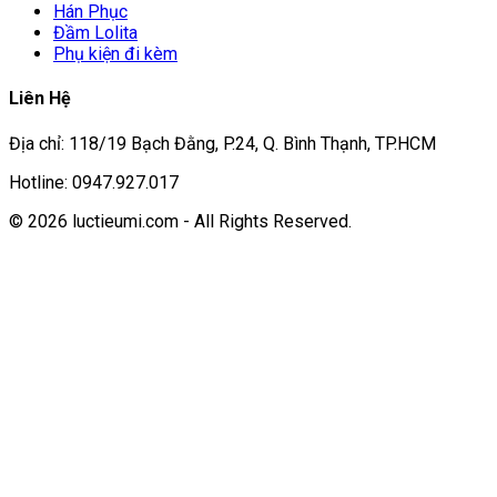
Hán Phục
Đầm Lolita
Phụ kiện đi kèm
Liên Hệ
Địa chỉ: 118/19 Bạch Đằng, P.24, Q. Bình Thạnh, TP.HCM
Hotline: 0947.927.017
© 2026 luctieumi.com - All Rights Reserved.