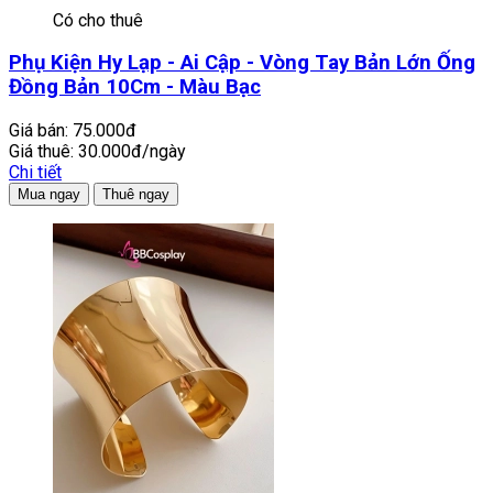
Có cho thuê
Phụ Kiện Hy Lạp - Ai Cập - Vòng Tay Bản Lớn Ống
Đồng Bản 10Cm - Màu Bạc
Giá bán:
75.000đ
Giá thuê:
30.000đ/ngày
Chi tiết
Mua ngay
Thuê ngay