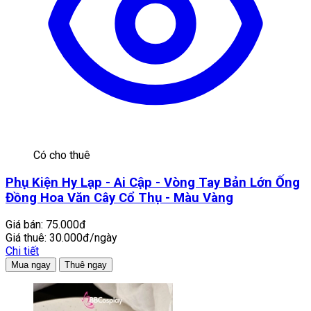
Có cho thuê
Phụ Kiện Hy Lạp - Ai Cập - Vòng Tay Bản Lớn Ống
Đồng Hoa Văn Cây Cổ Thụ - Màu Vàng
Giá bán:
75.000đ
Giá thuê:
30.000đ/ngày
Chi tiết
Mua ngay
Thuê ngay