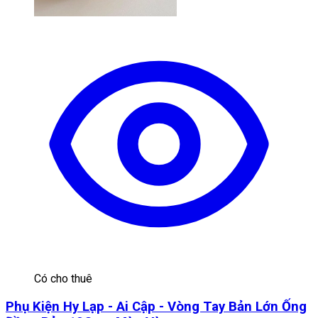
Có cho thuê
Phụ Kiện Hy Lạp - Ai Cập - Vòng Tay Bản Lớn Ống