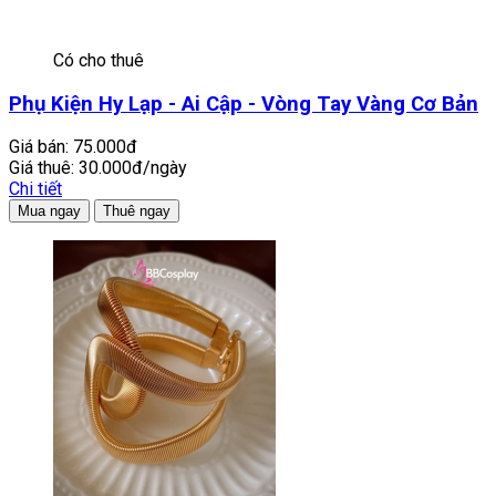
Có cho thuê
Phụ Kiện Hy Lạp - Ai Cập - Vòng Tay Vàng Cơ Bản
Giá bán:
75.000đ
Giá thuê:
30.000đ/ngày
Chi tiết
Mua ngay
Thuê ngay