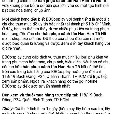
ta thường chọn thuê
hán phục cách tân Han Han Tố Nữ
để
vừa không phải bỏ ra số tiền quá lớn, vừa có một tạo hình nổi
bật cho hóa trang, chụp ảnh.
Mọi khách hàng đều biết BBCosplay với danh tiếng là một địa
chỉ cho thuê mua đồ uy tín bậc nhất tại thành phố Hồ Chí Minh.
Ở đây, bạn có thể tìm thấy được nhiều phụ kiện và trang phục
hóa trang độc đáo như
hán phục cách tân Han Han Tố Nữ
mà ít shop nào sở hữu. Đồ thuê của shop đều còn rất mới,
được bảo quản kĩ lưỡng và được đem đến tay khách hàng với
giá rẻ nhất.
BBCosplay cung cấp dịch vụ thuê mua nhiều loại phụ kiện và
trang phục cho hóa trang, chụp ảnh, biểu diễn. Nếu bạn có nhu
cầu sở hữu
hán phục cách tân Han Han Tố Nữ
có thể tìm
trên các trang bán hàng của BBCosplay hoặc ghé địa chỉ
118/19 Bạch Đằng, P.24, Q. Bình Thạnh, TP.HCM để trực tiếp
xem sản phẩm. Ngoài ra, khách hàng có thể gọi hotline
BBCosplay để được tư vấn nhanh nhất.
Đến xem và thuê/mua hàng trực tiếp tại:
118/19 Bạch
Đằng, P.24, Quận Bình Thạnh, TP HCM
Chú ý:
Giá thuê tính theo 1 ngày (hôm nay lấy hôm sau trả, lấy
và trả trong giờ shop mở cửa). Những ngày tiếp theo giá giảm