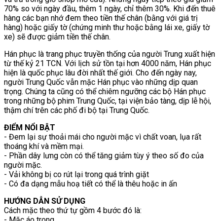
70% so với ngày đầu, thêm 1 ngày, chỉ thêm 30%. Khi đến thuê
hàng các bạn nhớ đem theo tiền thế chân (bằng với giá trị
hàng) hoặc giấy tờ (chứng minh thư hoặc bằng lái xe, giấy tờ
xe) sẽ được giảm tiền thế chân.
Hán phục là trang phục truyền thống của người Trung xuất hiện
từ thế kỷ 21 TCN. Với lịch sử tồn tại hơn 4000 năm, Hán phục
hiện là quốc phục lâu đời nhất thế giới. Cho đến ngày nay,
người Trung Quốc vẫn mặc Hán phục vào những dịp quan
trọng. Chúng ta cũng có thể chiêm ngưỡng các bộ Hán phục
trong những bộ phim Trung Quốc, tại viện bảo tàng, dịp lễ hội,
thậm chí trên các phố đi bộ tại Trung Quốc.
ĐIỂM NỔI BẬT
- Đem lại sự thoải mái cho người mặc vì chất voan, lụa rất
thoáng khí và mềm mại.
- Phần dây lưng còn có thể tăng giảm tùy ý theo số đo của
người mặc.
- Vải không bị co rút lại trong quá trình giặt
- Có đa dạng mẫu hoạ tiết có thể là thêu hoặc in ấn
HƯỚNG DẪN SỬ DỤNG
Cách mặc theo thứ tự gồm 4 bước đó là:
- Mặc áo trong