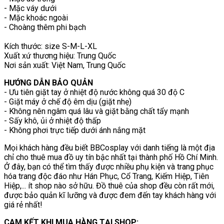
- Mặc váy dưới
- Mặc khoác ngoài
- Choàng thêm phi bạch
Kích thước: size S-M-L-XL
Xuất xứ thương hiệu: Trung Quốc
Nơi sản xuất: Việt Nam, Trung Quốc
HƯỚNG DẪN BẢO QUẢN
- Ưu tiên giặt tay ở nhiệt độ nước không quá 30 độ C
- Giặt máy ở chế độ êm dịu (giặt nhẹ)
- Không nên ngâm quá lâu và giặt bằng chất tẩy mạnh
- Sấy khô, ủi ở nhiệt độ thấp
- Không phơi trực tiếp dưới ánh nắng mặt
Mọi khách hàng đều biết BBCosplay với danh tiếng là một địa
chỉ cho thuê mua đồ uy tín bậc nhất tại thành phố Hồ Chí Minh.
Ở đây, bạn có thể tìm thấy được nhiều phụ kiện và trang phục
hóa trang độc đáo như Hán Phục, Cổ Trang, Kiếm Hiệp, Tiên
Hiệp,... ít shop nào sở hữu. Đồ thuê của shop đều còn rất mới,
được bảo quản kĩ lưỡng và được đem đến tay khách hàng với
giá rẻ nhất!
CAM KẾT KHI MUA HÀNG TẠI SHOP: