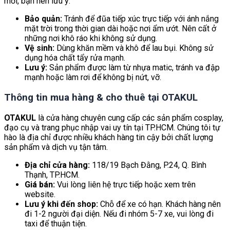
mới, bạn nên lưu ý:
Bảo quản:
Tránh để đũa tiếp xúc trực tiếp với ánh nắng
mặt trời trong thời gian dài hoặc nơi ẩm ướt. Nên cất ở
những nơi khô ráo khi không sử dụng.
Vệ sinh:
Dùng khăn mềm và khô để lau bụi. Không sử
dụng hóa chất tẩy rửa mạnh.
Lưu ý:
Sản phẩm được làm từ nhựa matic, tránh va đập
mạnh hoặc làm rơi để không bị nứt, vỡ.
Thông tin mua hàng & cho thuê tại OTAKUL
OTAKUL
là cửa hàng chuyên cung cấp các sản phẩm cosplay,
đạo cụ và trang phục nhập vai uy tín tại TP.HCM. Chúng tôi tự
hào là địa chỉ được nhiều khách hàng tin cậy bởi chất lượng
sản phẩm và dịch vụ tận tâm.
Địa chỉ cửa hàng:
118/19 Bạch Đằng, P.24, Q. Bình
Thạnh, TP.HCM.
Giá bán:
Vui lòng liên hệ trực tiếp hoặc xem trên
website.
Lưu ý khi đến shop:
Chỗ để xe có hạn. Khách hàng nên
đi 1-2 người đại diện. Nếu đi nhóm 5-7 xe, vui lòng đi
taxi để thuận tiện.