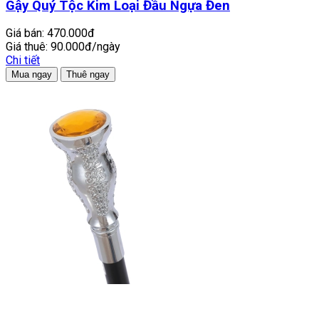
Gậy Quý Tộc Kim Loại Đầu Ngựa Đen
Giá bán:
470.000đ
Giá thuê:
90.000đ/ngày
Chi tiết
Mua ngay
Thuê ngay