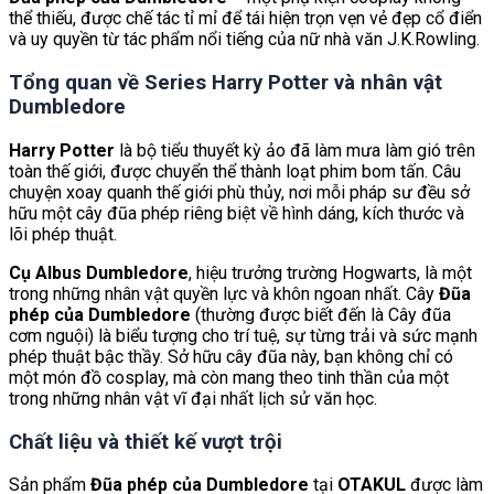
thể thiếu, được chế tác tỉ mỉ để tái hiện trọn vẹn vẻ đẹp cổ điển
và uy quyền từ tác phẩm nổi tiếng của nữ nhà văn J.K.Rowling.
Tổng quan về Series Harry Potter và nhân vật
Dumbledore
Harry Potter
là bộ tiểu thuyết kỳ ảo đã làm mưa làm gió trên
toàn thế giới, được chuyển thể thành loạt phim bom tấn. Câu
chuyện xoay quanh thế giới phù thủy, nơi mỗi pháp sư đều sở
hữu một cây đũa phép riêng biệt về hình dáng, kích thước và
lõi phép thuật.
Cụ Albus Dumbledore
, hiệu trưởng trường Hogwarts, là một
trong những nhân vật quyền lực và khôn ngoan nhất. Cây
Đũa
phép của Dumbledore
(thường được biết đến là Cây đũa
cơm nguội) là biểu tượng cho trí tuệ, sự từng trải và sức mạnh
phép thuật bậc thầy. Sở hữu cây đũa này, bạn không chỉ có
một món đồ cosplay, mà còn mang theo tinh thần của một
trong những nhân vật vĩ đại nhất lịch sử văn học.
Chất liệu và thiết kế vượt trội
Sản phẩm
Đũa phép của Dumbledore
tại
OTAKUL
được làm