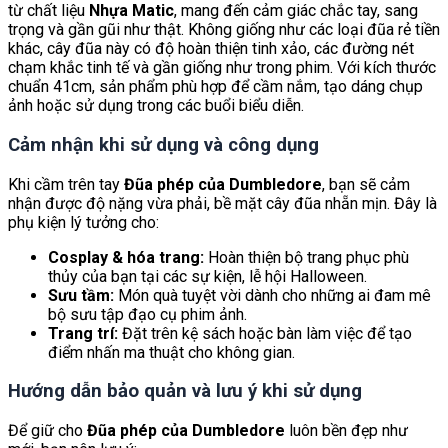
từ chất liệu
Nhựa Matic
, mang đến cảm giác chắc tay, sang
trọng và gần gũi như thật. Không giống như các loại đũa rẻ tiền
khác, cây đũa này có độ hoàn thiện tinh xảo, các đường nét
chạm khắc tinh tế và gần giống như trong phim. Với kích thước
chuẩn 41cm, sản phẩm phù hợp để cầm nắm, tạo dáng chụp
ảnh hoặc sử dụng trong các buổi biểu diễn.
Cảm nhận khi sử dụng và công dụng
Khi cầm trên tay
Đũa phép của Dumbledore
, bạn sẽ cảm
nhận được độ nặng vừa phải, bề mặt cây đũa nhẵn mịn. Đây là
phụ kiện lý tưởng cho:
Cosplay & hóa trang:
Hoàn thiện bộ trang phục phù
thủy của bạn tại các sự kiện, lễ hội Halloween.
Sưu tầm:
Món quà tuyệt vời dành cho những ai đam mê
bộ sưu tập đạo cụ phim ảnh.
Trang trí:
Đặt trên kệ sách hoặc bàn làm việc để tạo
điểm nhấn ma thuật cho không gian.
Hướng dẫn bảo quản và lưu ý khi sử dụng
Để giữ cho
Đũa phép của Dumbledore
luôn bền đẹp như