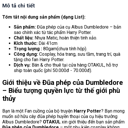
Mô tả chi tiết
Tóm tắt nội dung sản phẩm (dạng List):
Sản phẩm:
Đũa phép của cụ Albus Dumbledore – bản
sao chính xác từ tác phẩm Harry Potter.
Chất liệu:
Nhựa Matic, hoàn thiện tinh xảo.
Kích thước:
Dài 41cm
Trọng lượng :
80gam(chưa tính hộp).
Công dụng:
Cosplay, hóa trang, sưu tầm, trang trí, quà
tặng cho fan Harry Potter.
Dịch vụ:
Bán & cho thuê tại cửa hàng OTAKUL, hỗ trợ
ship toàn quốc (phí 50.000đ - 70.000đ).
Giới thiệu về Đũa phép của Dumbledore
– Biểu tượng quyền lực từ thế giới phù
thủy
Bạn là một Fan cuồng của bộ truyện
Harry Potter
? Bạn mong
muốn sở hữu cây đũa phép huyền thoại của cụ hiệu trưởng
Albus Dumbledore?
OTAKUL
xin giới thiệu đến bạn sản phẩm
Đũa phép của Dumbledore
– một phụ kiện cosplay không