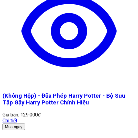
(Không Hộp) - Đũa Phép Harry Potter - Bộ Sưu
Tập Gậy Harry Potter Chính Hiệu
Giá bán:
129.000đ
Chi tiết
Mua ngay