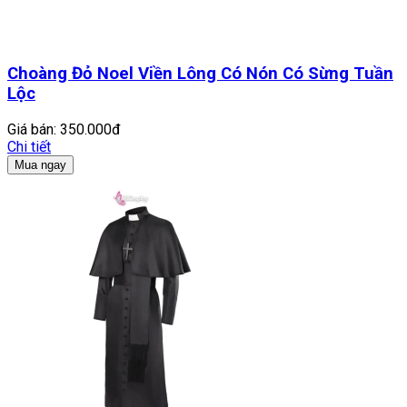
Choàng Đỏ Noel Viền Lông Có Nón Có Sừng Tuần
Lộc
Giá bán:
350.000đ
Chi tiết
Mua ngay