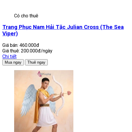
Có cho thuê
Trang Phục Nam Hải Tặc Julian Cross (The Sea
Viper)
Giá bán:
460.000đ
Giá thuê:
200.000đ/ngày
Chi tiết
Mua ngay
Thuê ngay