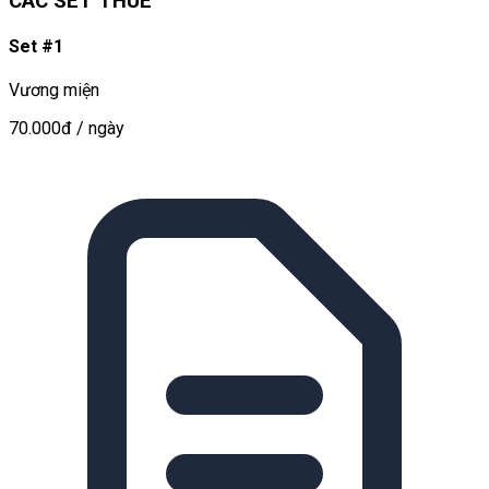
CÁC SET THUÊ
Set #1
Vương miện
70.000đ
/ ngày