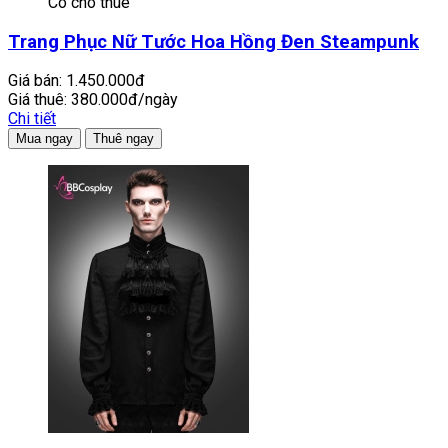
Có cho thuê
Trang Phục Nữ Tước Hoa Hồng Đen Steampunk
Giá bán:
1.450.000đ
Giá thuê:
380.000đ/ngày
Chi tiết
Mua ngay
Thuê ngay