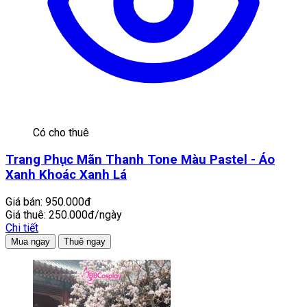
Có cho thuê
Trang Phục Mãn Thanh Tone Màu Pastel - Áo
Xanh Khoác Xanh Lá
Giá bán:
950.000đ
Giá thuê:
250.000đ/ngày
Chi tiết
Mua ngay
Thuê ngay