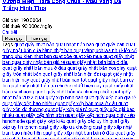
Vương Miện Tiara Công Chúa - Mẫu Vàng Đá
Trắng Hình Thoi
Giá bán:
190.000đ
Giá thuê:
90.000đ/ngày
Chi tiết
Mua ngay
Thuê ngay
Tags
quạt giấy nhật bản
quạt nhật bản
bán quạt giấy
bán quạt
giấy nhật bản cửa hàng nhật bản
quạt vàng
uchiwa
phụ kiện cổ
trang
phu kien nhat ban
quạt xòe
quạt xếp
mua quạt giấy nhật
bản
quạt giấy nhật bản giá rẻ
quạt giấy nhật bản bán ở đâu
quạt giấy nhật bản mua ở đâu
quạt giấy nhật bản cosplay
quạt
giấy tròn nhật bản
quạt giấy nhật bản hiện đại
quạt giấy nhật
bản hiện nay
quạt giấy nhật bản nào tốt
quạt giấy nhật bản uy
tín
quạt giấy nhật bản ưa chuộng nhất hiện nay
quạt giấy nhật
bản ưa chuộng
quạt giấy nhật bản ưa chuộng nhất
quạt giấy
nhật bản 2022
quạt giấy xếp bình dân
quạt giấy xếp bản giá rẻ
quạt giấy xếp bao nhiêu
quạt giấy xếp bản mua ở đâu
quạt
giấy xếp dễ thương
quạt giấy xếp giá rẻ
quạt giấy xếp giá bao
nhiêu
quạt giấy xếp hình tròn
quạt giấy xếp hcm
quạt giấy xếp
handmade
quạt giấy xếp kiểu
quạt giấy xếp uy tín
quạt giấy
xếp uy tín tphcm
quạt giấy xếp ưa chuộng
quạt giấy xếp nhật
bản bao nhiêu tiền
quạt giấy xếp nhật bản bán ở đâu
quạt giấy
xếp nhật bản cổ trang
quạt giấy xếp nhật bản giá rẻ
quạt giấy