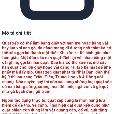
Mô tả chi tiết
Quạt xếp có thể làm bằng giấy với nan tre hoặc bằng vải
hay lụa với nan gỗ, dễ dàng mang đi đường nhờ thiết kế có
thể xếp gọn lại thành một thỏi. Khi xòe ra thì hình gần như
tam giác. Một đầu các nan quạt đính lại với nhau bằng một
cái ghim, gọi là nhài quạt. Đầu kia có thể xòe ra, mở các
nan quạt cho lớp giấy hoặc vải căng ra, tạo bề mặt để phe
phẩy mà đẩy gió. Quạt xếp xuất phát từ Nhật Bản, đến thế
kỷ 9 thì lan sang Triều Tiên, Trung Hoa và Á Đông nói
chung. Nhà quyền quý thì còn xài sang những loại quạt xếp
có nan bằng sừng, xương, mai đồi mồi, ngà voi và gỗ quý
như gỗ bạch đàn, gỗ trầm
Ngoài tác dụng thực tế, quạt xếp cũng là món hàng lưu
niệm để đề thơ, vẽ cảnh. Thời hiện đại quạt xếp cũng như
quạt phiến còn dùng làm vật quảng cáo, cổ vũ, quà tặng