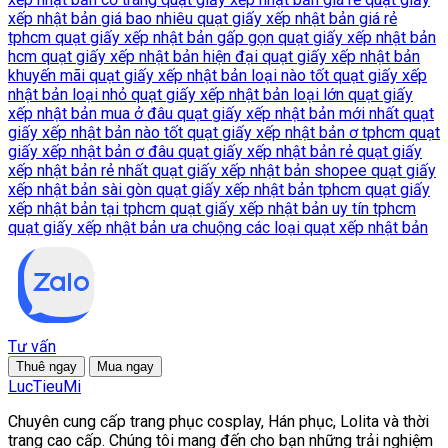
xếp nhật bản giá bao nhiêu
quạt giấy xếp nhật bản giá rẻ
tphcm
quạt giấy xếp nhật bản gấp gọn
quạt giấy xếp nhật bản
hcm
quạt giấy xếp nhật bản hiện đại
quạt giấy xếp nhật bản
khuyến mãi
quạt giấy xếp nhật bản loại nào tốt
quạt giấy xếp
nhật bản loại nhỏ
quạt giấy xếp nhật bản loại lớn
quạt giấy
xếp nhật bản mua ở đâu
quạt giấy xếp nhật bản mới nhất
quạt
giấy xếp nhật bản nào tốt
quạt giấy xếp nhật bản ơ tphcm
quạt
giấy xếp nhật bản ơ đâu
quạt giấy xếp nhật bản rẻ
quạt giấy
xếp nhật bản rẻ nhất
quạt giấy xếp nhật bản shopee
quạt giấy
xếp nhật bản sài gòn
quạt giấy xếp nhật bản tphcm
quạt giấy
xếp nhật bản tại tphcm
quạt giấy xếp nhật bản uy tín tphcm
quạt giấy xếp nhật bản ưa chuộng
các loại quạt xếp nhật bản
Tư vấn
Thuê ngay
Mua ngay
LucTieu
Mi
Chuyên cung cấp trang phục cosplay, Hán phục, Lolita và thời
trang cao cấp. Chúng tôi mang đến cho bạn những trải nghiệm