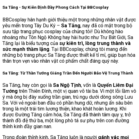
Sa Tăng - Sự Kiên Định Đầy Phong Cách Tại BBCosplay
BBCosplay hân hạnh giới thiệu một trong những nhân vật được
yêu mến trong Tây Du Ký –
Sa Tăng
, nay đã có mặt trong bộ
sưu tập trang phục cosplay của chúng tôi! Dù không hào
nhoáng như Tôn Ngộ Không hay hài hước như Trư Bát Giới, Sa
Tăng lại là biểu tượng của
sự kiên trì, lòng trung thành và
sức mạnh thầm lặng
. Tại BBCosplay, chúng tôi mang đến
những bộ trang phục Sa Tăng được thiết kế tỉ mỉ, giúp bạn hóa
thân trọn vẹn vào nhân vật có phẩm chất đáng quý này.
Sa Tăng: Từ Thần Tướng Giáng Trần Đến Người Bảo Vệ Trung Thành
Sa Tăng, hay còn gọi là
Sa Ngộ Tịnh
, vốn là
Quyển Liêm Đại
Tướng
trên Thiên Đình, một vị quan võ tài ba. Vì một lỗi lầm vô
ý mà ông bị đày xuống trần gian, trú ngụ dưới dòng sông Lưu
Sa. Với vẻ ngoài ban đầu có phần hung dữ, nhưng ẩn sâu bên
trong là một trái tim lương thiện, khao khát hoàn lương. Khi
được Đường Tăng cảm hóa, Sa Tăng đã thành tâm quy y, trở
thành đồ đệ thứ ba, một lòng phò tá sư phụ trên con đường
thỉnh kinh đầy gian nan.
Trong đoàn thỉnh kinh, Sa Tăng luôn là người
gánh vác mọi