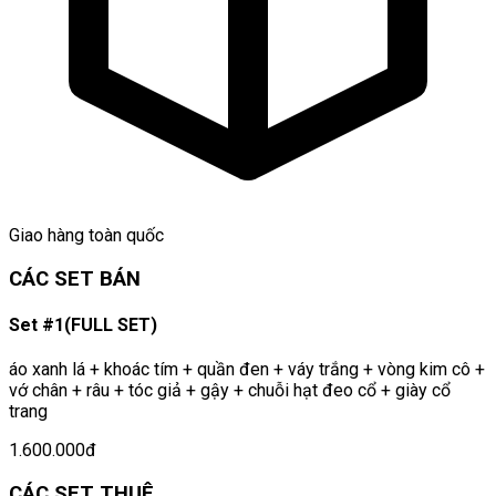
Giao hàng toàn quốc
CÁC SET BÁN
Set #1(FULL SET)
áo xanh lá + khoác tím + quần đen + váy trắng + vòng kim cô +
vớ chân + râu + tóc giả + gậy + chuỗi hạt đeo cổ + giày cổ
trang
1.600.000đ
CÁC SET THUÊ