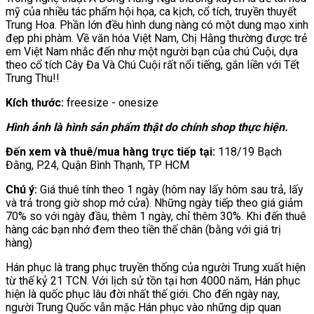
mỹ của nhiều tác phẩm hội họa, ca kịch, cổ tích, truyền thuyết
Trung Hoa. Phần lớn đều hình dung nàng có một dung mạo xinh
đẹp phi phàm. Về văn hóa Việt Nam, Chị Hằng thường được trẻ
em Việt Nam nhắc đến như một người bạn của chú Cuội, dựa
theo cổ tích Cây Đa Và Chú Cuội rất nổi tiếng, gắn liền với Tết
Trung Thu!!
Kích thước:
freesize - onesize
Hình ảnh là hình sản phẩm thật do chính shop thực hiện.
Đến xem và thuê/mua hàng trực tiếp tại:
118/19 Bạch
Đằng, P.24, Quận Bình Thạnh, TP HCM
Chú ý:
Giá thuê tính theo 1 ngày (hôm nay lấy hôm sau trả, lấy
và trả trong giờ shop mở cửa). Những ngày tiếp theo giá giảm
70% so với ngày đầu, thêm 1 ngày, chỉ thêm 30%. Khi đến thuê
hàng các bạn nhớ đem theo tiền thế chân (bằng với giá trị
hàng)
Hán phục là trang phục truyền thống của người Trung xuất hiện
từ thế kỷ 21 TCN. Với lịch sử tồn tại hơn 4000 năm, Hán phục
hiện là quốc phục lâu đời nhất thế giới. Cho đến ngày nay,
người Trung Quốc vẫn mặc Hán phục vào những dịp quan