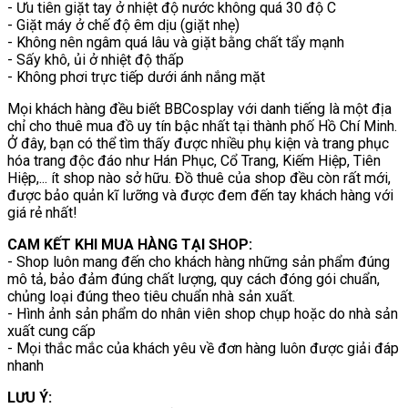
- Ưu tiên giặt tay ở nhiệt độ nước không quá 30 độ C
- Giặt máy ở chế độ êm dịu (giặt nhẹ)
- Không nên ngâm quá lâu và giặt bằng chất tẩy mạnh
- Sấy khô, ủi ở nhiệt độ thấp
- Không phơi trực tiếp dưới ánh nắng mặt
Mọi khách hàng đều biết BBCosplay với danh tiếng là một địa
chỉ cho thuê mua đồ uy tín bậc nhất tại thành phố Hồ Chí Minh.
Ở đây, bạn có thể tìm thấy được nhiều phụ kiện và trang phục
hóa trang độc đáo như Hán Phục, Cổ Trang, Kiếm Hiệp, Tiên
Hiệp,... ít shop nào sở hữu. Đồ thuê của shop đều còn rất mới,
được bảo quản kĩ lưỡng và được đem đến tay khách hàng với
giá rẻ nhất!
CAM KẾT KHI MUA HÀNG TẠI SHOP:
- Shop luôn mang đến cho khách hàng những sản phẩm đúng
mô tả, bảo đảm đúng chất lượng, quy cách đóng gói chuẩn,
chủng loại đúng theo tiêu chuẩn nhà sản xuất.
- Hình ảnh sản phẩm do nhân viên shop chụp hoặc do nhà sản
xuất cung cấp
- Mọi thắc mắc của khách yêu về đơn hàng luôn được giải đáp
nhanh
LƯU Ý: