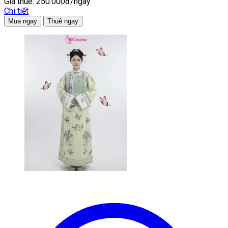
Giá thuê:
250.000đ/ngày
Chi tiết
Mua ngay
Thuê ngay