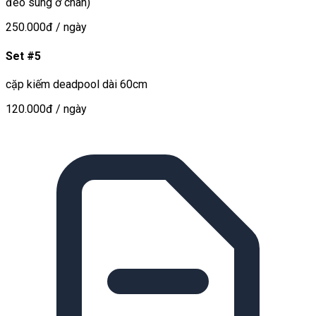
đeo súng ở chân)
250.000đ
/ ngày
Set #5
cặp kiếm deadpool dài 60cm
120.000đ
/ ngày