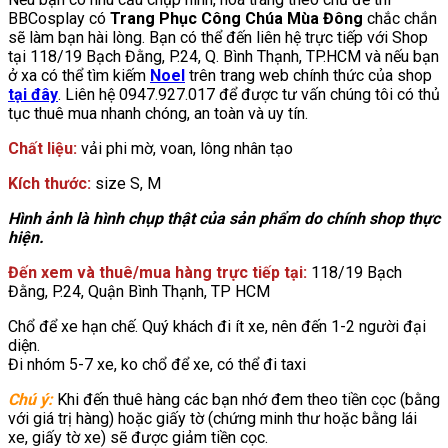
BBCosplay có
Trang Phục Công Chúa Mùa Đông
chắc chắn
sẽ làm bạn hài lòng. Bạn có thể đến liên hệ trực tiếp với Shop
tại 118/19 Bạch Đằng, P.24, Q. Bình Thạnh, TP.HCM và nếu bạn
ở xa có thể tìm kiếm
Noel
trên trang web chính thức của shop
tại đây
. Liên hệ 0947.927.017 để được tư vấn chúng tôi có thủ
tục thuê mua nhanh chóng, an toàn và uy tín.
Chất liệu:
vải phi mờ, voan, lông nhân tạo
Kích thước:
size S, M
Hình ảnh là hình chụp thật của sản phẩm do chính shop thực
hiện.
Đến xem và thuê/mua hàng trực tiếp tại:
118/19 Bạch
Đằng, P.24, Quận Bình Thạnh, TP HCM
Chổ để xe hạn chế. Quý khách đi ít xe, nên đến 1-2 người đại
diện.
Đi nhóm 5-7 xe, ko chổ để xe, có thể đi taxi
Chú ý:
Khi đến thuê hàng các bạn nhớ đem theo tiền cọc (bằng
với giá trị hàng) hoặc giấy tờ (chứng minh thư hoặc bằng lái
xe, giấy tờ xe) sẽ được giảm tiền cọc.