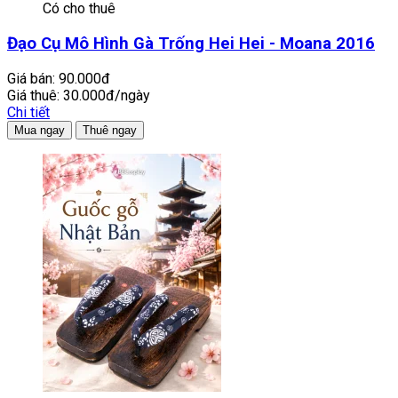
Có cho thuê
Đạo Cụ Mô Hình Gà Trống Hei Hei - Moana 2016
Giá bán:
90.000đ
Giá thuê:
30.000đ/ngày
Chi tiết
Mua ngay
Thuê ngay