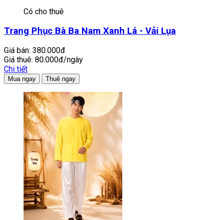
Có cho thuê
Trang Phục Bà Ba Nam Xanh Lá - Vải Lụa
Giá bán:
380.000đ
Giá thuê:
80.000đ/ngày
Chi tiết
Mua ngay
Thuê ngay