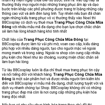
nhằm kỷ niệm ngày chúa Giê-su được sinh ra. Vào dịp này ta
thường thấy mọi người mặc những trang phục ấm áp và dạo
bước trên khắp các phố phường được trang trí bằng những cây
thông cao vút và ánh đèn lung linh. Tuy nhiên nếu bạn đã chán
ngán những kiểu trang phục vô vị thường thấy vào Noel thì
BBCosplay có dịch vụ thuê mua
Trang Phục Công Chúa Mùa
Đông
với nhiều mẫu mã đa dạng cho bạn lựa chọn chắc chắn
sẽ làm hài lòng khách hàng khó tính nhất
Chất liệu của
Trang Phục Công Chúa Mùa Đông
tại
BBCosplay được làm từ vải phi mờ, voan cao cấp, kiểu dáng
phù hợp với nhiều dáng người, tạo cho người mặc vẻ ngoài
mong manh và trong sáng. Ngoài ra shop còn cung cấp nhiều
phụ kiện cho Noel như áo choàng, vương miện chắc chắn sẽ
làm bạn hài lòng.
Từ lâu BBCosplay luôn là địa chỉ thuê mua trang phục tin cậy
và nổi tiếng đối với khách hàng.
Trang Phục Công Chúa Mùa
Đông
là một sản phẩm hot và được nhiều người tìm kiếm khi
đến với BBCosplay vì mẫu mã đa dạng, chất lượng tuyệt vời và
dịch vụ nhanh chóng tại Shop. BBCosplay không chỉ có những
trang phục đẹp mà còn là nơi cung cấp những phụ kiện hóa
trang độc nhất.
Nếu bạn có nhu cầu chụp hình, hóa trang theo chủ đề thì