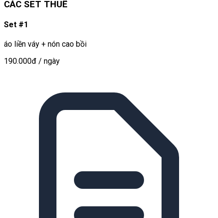
CÁC SET THUÊ
Set #1
áo liền váy + nón cao bồi
190.000đ
/ ngày