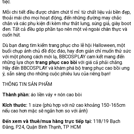
tiệc.
Mỗi chi tiết đều được chăm chút tỉ mỉ: từ chất liệu vải bền đẹp,
thoải mái cho mọi hoạt động, đến những đường may chắc
chắn và các phụ kiện đi kèm như thắt lưng, súng giả, giày boot
đen. Tất cả đều góp phần tạo nên một vẻ ngoài chân thực và
cuốn hút.
Dù bạn đang tìm kiếm trang phục cho lễ hội Halloween, một
buổi chụp ảnh chủ đề độc đáo, hay đơn giản chỉ muốn thử sức
với một phong cách mới lạ, BBCOSPLAY cam kết mang đến
những lựa chọn
trang phục cao bồi
với giá cả phải chăng.
Hãy đến BBCOSPLAY và khám phá bộ trang phục cao bồi ưng
ý, sẵn sàng cho những cuộc phiêu lưu của riêng bạn!
THÔNG TIN SẢN PHẨM
Thành phần:
áo liền váy + nón cao bòi
Kích thước:
1 size (phù hợp với nữ cao khoảng 150-165cm
nếu cao hơn mặc sẽ ngắn hơn so với ảnh)
Đến xem và thuê/mua hàng trực tiếp tại:
118/19 Bạch
Đằng, P.24, Quận Bình Thạnh, TP HCM