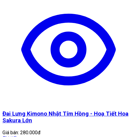
Đai Lưng Kimono Nhật Tím Hồng - Hoạ Tiết Hoa
Sakura Lớn
Giá bán:
280.000đ