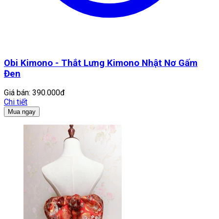
Obi Kimono - Thắt Lưng Kimono Nhật Nơ Gấm
Đen
Giá bán:
390.000đ
Chi tiết
Mua ngay