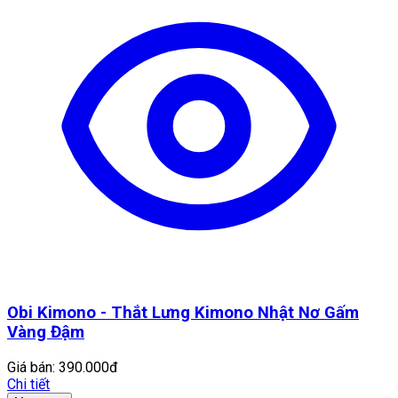
Obi Kimono - Thắt Lưng Kimono Nhật Nơ Gấm
Vàng Đậm
Giá bán:
390.000đ
Chi tiết