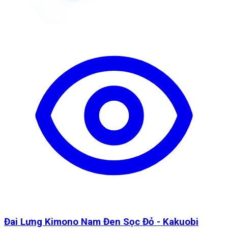
Đai Lưng Kimono Nam Đen Sọc Đỏ - Kakuobi