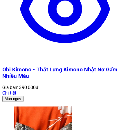
Obi Kimono - Thắt Lưng Kimono Nhật Nơ Gấm
Nhiều Màu
Giá bán:
390.000đ
Chi tiết
Mua ngay