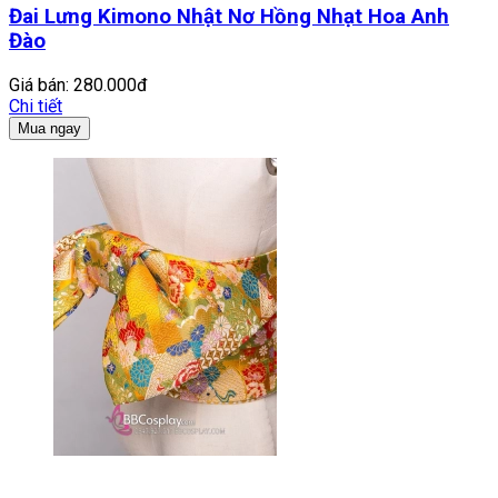
Đai Lưng Kimono Nhật Nơ Hồng Nhạt Hoa Anh
Đào
Giá bán:
280.000đ
Chi tiết
Mua ngay