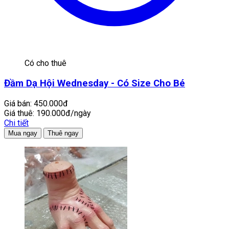
Có cho thuê
Đầm Dạ Hội Wednesday - Có Size Cho Bé
Giá bán:
450.000đ
Giá thuê:
190.000đ/ngày
Chi tiết
Mua ngay
Thuê ngay