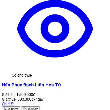
Có cho thuê
Hán Phục Bạch Liên Hoa Tử
Giá bán:
1.500.000đ
Giá thuê:
500.000đ/ngày
Chi tiết
Mua ngay
Thuê ngay