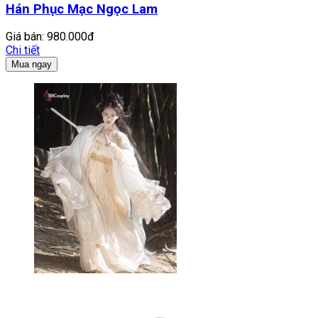
Hán Phục Mạc Ngọc Lam
Giá bán:
980.000đ
Chi tiết
Mua ngay