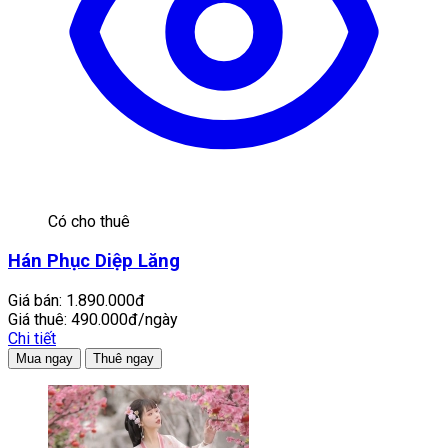
Có cho thuê
Hán Phục Diệp Lăng
Giá bán:
1.890.000đ
Giá thuê:
490.000đ/ngày
Chi tiết
Mua ngay
Thuê ngay