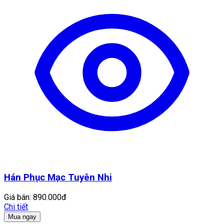
Hán Phục Mạc Tuyên Nhi
Giá bán:
890.000đ
Chi tiết
Mua ngay