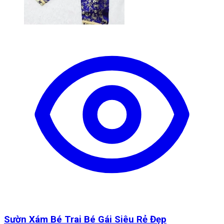
Sườn Xám Bé Trai Bé Gái Siêu Rẻ Đẹp