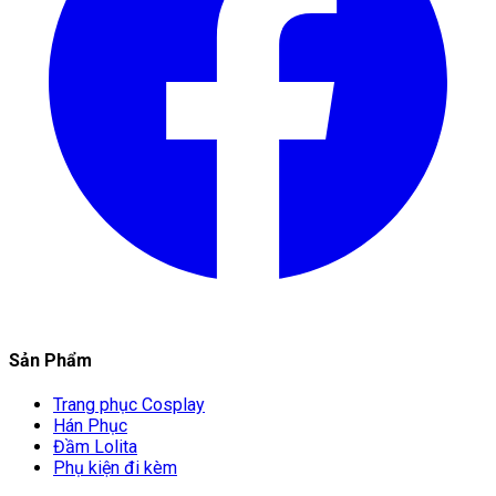
Sản Phẩm
Trang phục Cosplay
Hán Phục
Đầm Lolita
Phụ kiện đi kèm