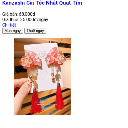
Kanzashi Cài Tóc Nhật Quạt Tím
Giá bán:
68.000đ
Giá thuê:
35.000đ/ngày
Chi tiết
Mua ngay
Thuê ngay