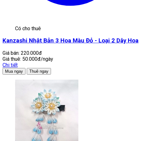
Có cho thuê
Kanzashi Nhật Bản 3 Hoa Màu Đỏ - Loại 2 Dây Hoa
Giá bán:
220.000đ
Giá thuê:
50.000đ/ngày
Chi tiết
Mua ngay
Thuê ngay