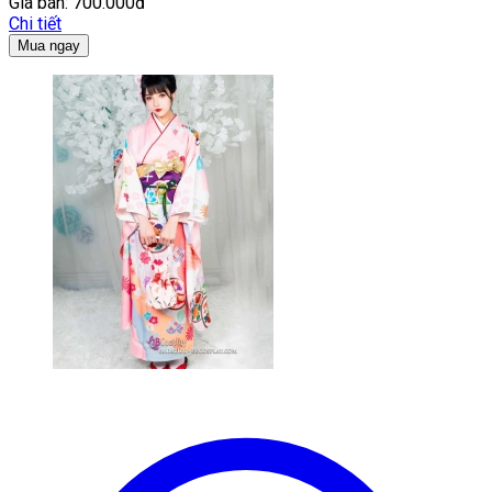
Giá bán:
700.000đ
Chi tiết
Mua ngay