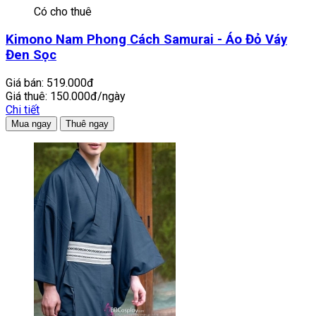
Có cho thuê
Kimono Nam Phong Cách Samurai - Áo Đỏ Váy
Đen Sọc
Giá bán:
519.000đ
Giá thuê:
150.000đ/ngày
Chi tiết
Mua ngay
Thuê ngay