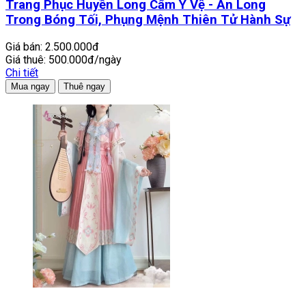
Trang Phục Huyền Long Cẩm Y Vệ - Ẩn Long
Trong Bóng Tối, Phụng Mệnh Thiên Tử Hành Sự
Giá bán:
2.500.000đ
Giá thuê:
500.000đ/ngày
Chi tiết
Mua ngay
Thuê ngay