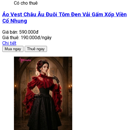
Có cho thuê
Áo Vest Châu Âu Đuôi Tôm Đen Vải Gấm Xốp Viền
Cổ Nhung
Giá bán:
590.000đ
Giá thuê:
190.000đ/ngày
Chi tiết
Mua ngay
Thuê ngay