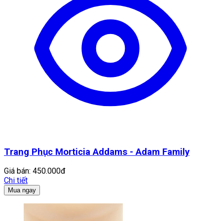
Trang Phục Morticia Addams - Adam Family
Giá bán:
450.000đ
Chi tiết
Mua ngay