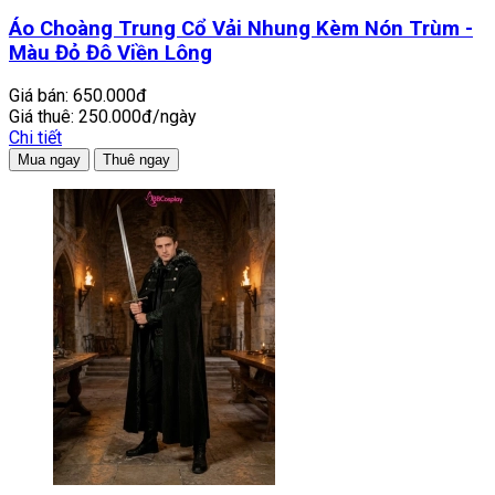
Áo Choàng Trung Cổ Vải Nhung Kèm Nón Trùm -
Màu Đỏ Đô Viền Lông
Giá bán:
650.000đ
Giá thuê:
250.000đ/ngày
Chi tiết
Mua ngay
Thuê ngay