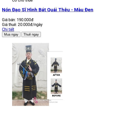
Có cho thuê
Nón Đạo Sĩ Hình Bát Quái Thêu - Màu Đen
Giá bán:
190.000đ
Giá thuê:
20.000đ/ngày
Chi tiết
Mua ngay
Thuê ngay