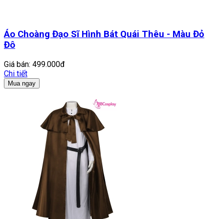
Áo Choàng Đạo Sĩ Hình Bát Quái Thêu - Màu Đỏ
Đô
Giá bán:
499.000đ
Chi tiết
Mua ngay