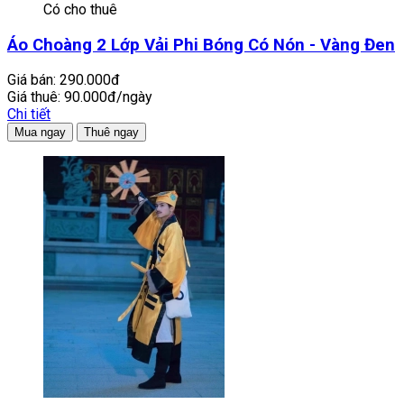
Có cho thuê
Áo Choàng 2 Lớp Vải Phi Bóng Có Nón - Vàng Đen
Giá bán:
290.000đ
Giá thuê:
90.000đ/ngày
Chi tiết
Mua ngay
Thuê ngay