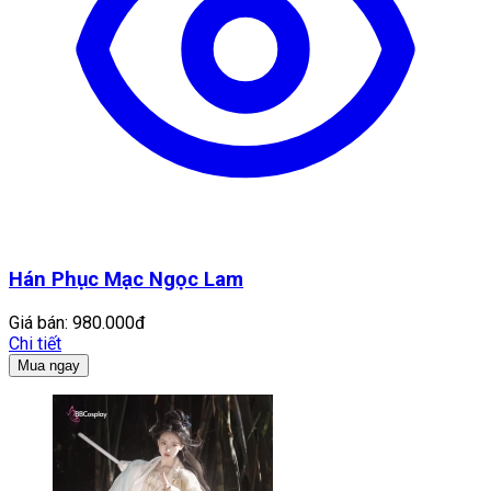
Hán Phục Mạc Ngọc Lam
Giá bán:
980.000đ
Chi tiết
Mua ngay