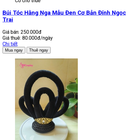
Có cho thuê
Búi Tóc Hằng Nga Mẫu Đen Cơ Bản Đính Ngọc
Trai
Giá bán:
250.000đ
Giá thuê:
80.000đ/ngày
Chi tiết
Mua ngay
Thuê ngay