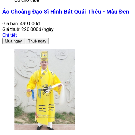
Có cho thuê
Áo Choàng Đạo Sĩ Hình Bát Quái Thêu - Màu Đen
Giá bán:
499.000đ
Giá thuê:
220.000đ/ngày
Chi tiết
Mua ngay
Thuê ngay