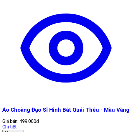
Áo Choàng Đạo Sĩ Hình Bát Quái Thêu - Màu Vàng
Giá bán:
499.000đ
Chi tiết