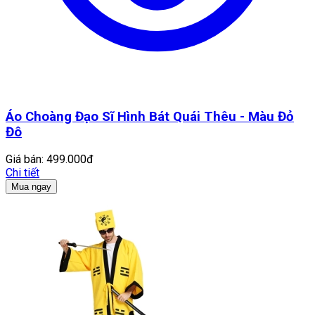
Áo Choàng Đạo Sĩ Hình Bát Quái Thêu - Màu Đỏ
Đô
Giá bán:
499.000đ
Chi tiết
Mua ngay