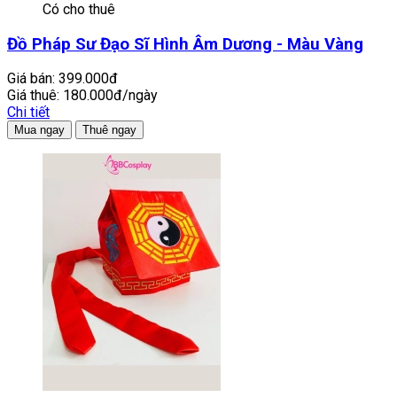
Có cho thuê
Đồ Pháp Sư Đạo Sĩ Hình Âm Dương - Màu Vàng
Giá bán:
399.000đ
Giá thuê:
180.000đ/ngày
Chi tiết
Mua ngay
Thuê ngay