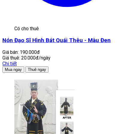
Có cho thuê
Nón Đạo Sĩ Hình Bát Quái Thêu - Màu Đen
Giá bán:
190.000đ
Giá thuê:
20.000đ/ngày
Chi tiết
Mua ngay
Thuê ngay