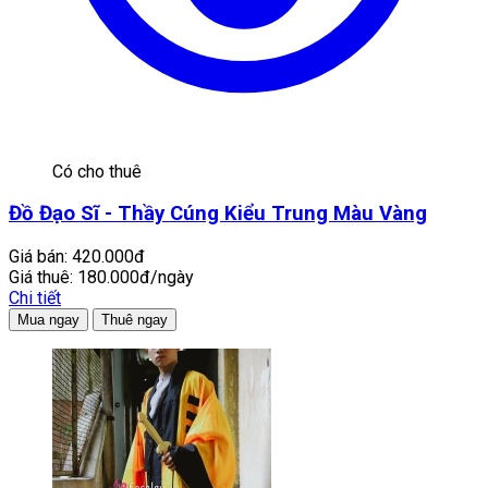
Có cho thuê
Đồ Đạo Sĩ - Thầy Cúng Kiểu Trung Màu Vàng
Giá bán:
420.000đ
Giá thuê:
180.000đ/ngày
Chi tiết
Mua ngay
Thuê ngay