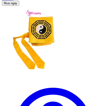
Mua ngay