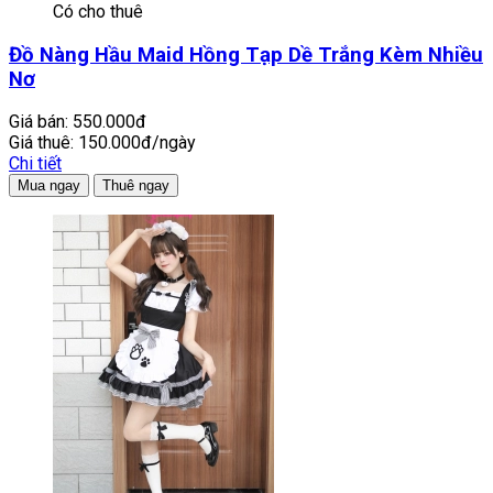
Có cho thuê
Đồ Nàng Hầu Maid Hồng Tạp Dề Trắng Kèm Nhiều
Nơ
Giá bán:
550.000đ
Giá thuê:
150.000đ/ngày
Chi tiết
Mua ngay
Thuê ngay