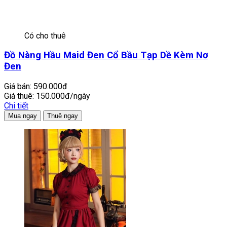
Có cho thuê
Đồ Nàng Hầu Maid Đen Cổ Bầu Tạp Dề Kèm Nơ
Đen
Giá bán:
590.000đ
Giá thuê:
150.000đ/ngày
Chi tiết
Mua ngay
Thuê ngay