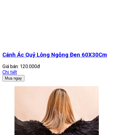
Cánh Ác Quỷ Lông Ngỗng Đen 60X30Cm
Giá bán:
120.000đ
Chi tiết
Mua ngay