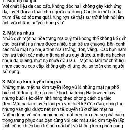
1. Mặt nạ da giả
Với chất liệu da cao cấp, không độc hại, không gây kích ứng
da, tuyệt đối an toàn cho người sử dụng. Các loại mặt nạ da
trùm đầu có tóc ma quái, rùng rợn sẽ thật sự trở thành nỗi ám
ảnh với những ai “yếu bóng vía”.
2. Mặt nạ nhựa
Nhắc đến mặt nạ hóa trang ma quỷ thì không thể không kể đến
các loại mặt nạ nhựa được nhiều bạn trẻ ưa chuộng. Bên cạnh
các mẫu mặt nạ nhựa trơn màu trắng, đen, vàng,...Các bạn nam
còn ưa thích các mẫu mặt nạ nhựa quỷ dracula, mặt nạ hacker
nhựa dạ quang, mặt nạ nhựa đầu lâu,... Mặt nạ làm từ chất liệu
nhựa cao su cao cấp, không gây dị ứng da, an toàn cho người
sử dụng.
3. Mặt nạ kim tuyến lông vũ
Những mẫu mặt nạ kim tuyến lông vũ là những mặt nạ phổ
biến nhất trong tất cả các lễ hội hóa trang Halloween hay
những buổi tiệc đêm nhà hàng theo phong cách dạ tiệc
đêm.Mặt nạ kim tuyến lông vũ với thiết kế độc đáo, sáng tạo
nhưng vẫn giữ được nét tinh tế, quyến rũ ở chiếc mặt nạ.
Những lông vũ nằm nghiêng về một bên tạo nên sự phá cách
trong trang phục của bạn cùng với các màu sắc kim tuyến lấp
lánh cũng khiến bạn trở nên nổi bật và không kém phần sang