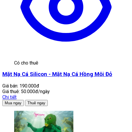
Có cho thuê
Mặt Nạ Cá Silicon - Mặt Nạ Cá Hồng Môi Đỏ
Giá bán:
190.000đ
Giá thuê:
50.000đ/ngày
Chi tiết
Mua ngay
Thuê ngay