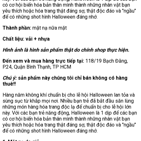
có cơ hội biến hóa bản thân mình thành những nhân vật bạn
yêu thích hoặc hóa trang thật đáng sợ, thật độc đáo và "ngầu"
để có những shot hình Halloween đáng nhớ.
Thành phần:
mặt nạ nữa mặt
Chất liệu: vải + nhựa
Hình ảnh là hình sản phẩm thật do chính shop thực hiện.
Đến xem và mua hàng trực tiếp tại:
118/19 Bạch Đằng,
P.24, Quận Bình Thạnh, TP HCM
Chú ý:
sản phẩm này chúng tôi chỉ bán không có hàng
thuê!!
Hàng năm không khí chuẩn bị cho lễ hội Halloween lan tỏa và
sùng sục từ khắp mọi nơi. Nhiều bạn trẻ đã bắt đầu săn lùng
những món hàng hóa trang độc lạ để chuẩn bị cho lễ hội lớn
này. Với các bạn trẻ năng động, Halloween là 1 dịp để các bạn
có cơ hội biến hóa bản thân mình thành những nhân vật bạn
yêu thích hoặc hóa trang thật đáng sợ, thật độc đáo và "ngầu"
để có những shot hình Halloween đáng nhớ.