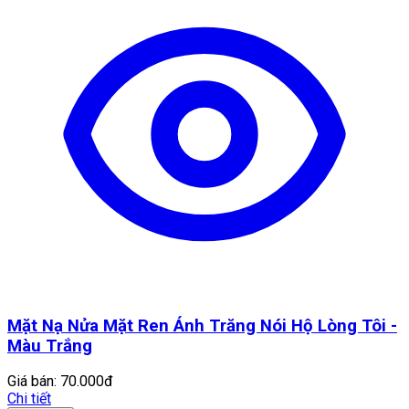
Mặt Nạ Nửa Mặt Ren Ánh Trăng Nói Hộ Lòng Tôi -
Màu Trắng
Giá bán:
70.000đ
Chi tiết