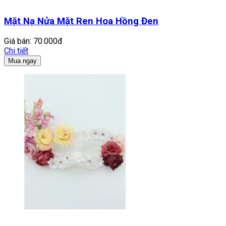
Mặt Nạ Nửa Mặt Ren Hoa Hồng Đen
Giá bán:
70.000đ
Chi tiết
Mua ngay