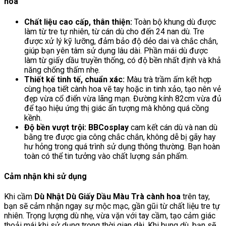
hoa
Chất liệu cao cấp, thân thiện:
Toàn bộ khung dù được
làm từ tre tự nhiên, từ cán dù cho đến 24 nan dù. Tre
được xử lý kỹ lưỡng, đảm bảo độ dẻo dai và chắc chắn,
giúp bạn yên tâm sử dụng lâu dài. Phần mái dù được
làm từ giấy dầu truyền thống, có độ bền nhất định và khả
năng chống thấm nhẹ.
Thiết kế tinh tế, chuẩn xác:
Màu trà trầm ấm kết hợp
cùng họa tiết cành hoa vẽ tay hoặc in tinh xảo, tạo nên vẻ
đẹp vừa cổ điển vừa lãng mạn. Đường kính 82cm vừa đủ
để tạo hiệu ứng thị giác ấn tượng mà không quá cồng
kềnh.
Độ bền vượt trội:
BBCosplay
cam kết cán dù và nan dù
bằng tre được gia công chắc chắn, không dễ bị gãy hay
hư hỏng trong quá trình sử dụng thông thường. Bạn hoàn
toàn có thể tin tưởng vào chất lượng sản phẩm.
Cảm nhận khi sử dụng
Khi cầm
Dù Nhật Dù Giấy Dầu Màu Trà cành hoa
trên tay,
bạn sẽ cảm nhận ngay sự mộc mạc, gần gũi từ chất liệu tre tự
nhiên. Trọng lượng dù nhẹ, vừa vặn với tay cầm, tạo cảm giác
thoải mái khi sử dụng trong thời gian dài. Khi bung dù, bạn sẽ