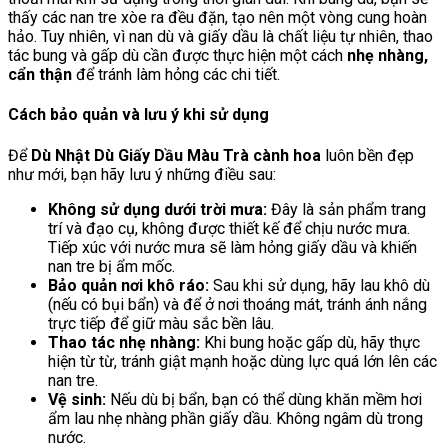
thấy các nan tre xòe ra đều đặn, tạo nên một vòng cung hoàn
hảo. Tuy nhiên, vì nan dù và giấy dầu là chất liệu tự nhiên, thao
tác bung và gấp dù cần được thực hiện một cách
nhẹ nhàng,
cẩn thận
để tránh làm hỏng các chi tiết.
Cách bảo quản và lưu ý khi sử dụng
Để
Dù Nhật Dù Giấy Dầu Màu Trà cành hoa
luôn bền đẹp
như mới, bạn hãy lưu ý những điều sau:
Không sử dụng dưới trời mưa:
Đây là sản phẩm trang
trí và đạo cụ, không được thiết kế để chịu nước mưa.
Tiếp xúc với nước mưa sẽ làm hỏng giấy dầu và khiến
nan tre bị ẩm mốc.
Bảo quản nơi khô ráo:
Sau khi sử dụng, hãy lau khô dù
(nếu có bụi bẩn) và để ở nơi thoáng mát, tránh ánh nắng
trực tiếp để giữ màu sắc bền lâu.
Thao tác nhẹ nhàng:
Khi bung hoặc gấp dù, hãy thực
hiện từ từ, tránh giật mạnh hoặc dùng lực quá lớn lên các
nan tre.
Vệ sinh:
Nếu dù bị bẩn, bạn có thể dùng khăn mềm hơi
ẩm lau nhẹ nhàng phần giấy dầu. Không ngâm dù trong
nước.