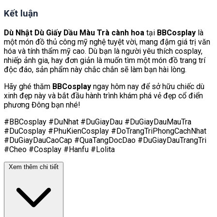
Kết luận
Dù Nhật Dù Giấy Dầu Màu Trà cành hoa
tại
BBCosplay
là
một món đồ thủ công mỹ nghệ tuyệt vời, mang đậm giá trị văn
hóa và tính thẩm mỹ cao. Dù bạn là người yêu thích cosplay,
nhiếp ảnh gia, hay đơn giản là muốn tìm một món đồ trang trí
độc đáo, sản phẩm này chắc chắn sẽ làm bạn hài lòng.
Hãy ghé thăm
BBCosplay
ngay hôm nay để sở hữu chiếc dù
xinh đẹp này và bắt đầu hành trình khám phá vẻ đẹp cổ điển
phương Đông bạn nhé!
#BBCosplay #DuNhat #DuGiayDau #DuGiayDauMauTra
#DuCosplay #PhuKienCosplay #DoTrangTriPhongCachNhat
#DuGiayDauCaoCap #QuaTangDocDao #DuGiayDauTrangTri
#Cheo #Cosplay #Hanfu #Lolita
Xem thêm chi tiết