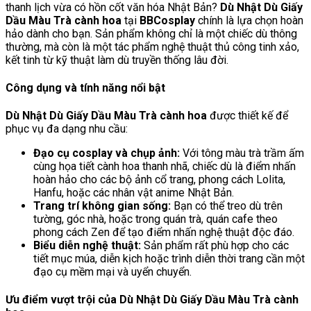
thanh lịch vừa có hồn cốt văn hóa Nhật Bản?
Dù Nhật Dù Giấy
Dầu Màu Trà cành hoa
tại
BBCosplay
chính là lựa chọn hoàn
hảo dành cho bạn. Sản phẩm không chỉ là một chiếc dù thông
thường, mà còn là một tác phẩm nghệ thuật thủ công tinh xảo,
kết tinh từ kỹ thuật làm dù truyền thống lâu đời.
Công dụng và tính năng nổi bật
Dù Nhật Dù Giấy Dầu Màu Trà cành hoa
được thiết kế để
phục vụ đa dạng nhu cầu:
Đạo cụ cosplay và chụp ảnh:
Với tông màu trà trầm ấm
cùng họa tiết cành hoa thanh nhã, chiếc dù là điểm nhấn
hoàn hảo cho các bộ ảnh cổ trang, phong cách Lolita,
Hanfu, hoặc các nhân vật anime Nhật Bản.
Trang trí không gian sống:
Bạn có thể treo dù trên
tường, góc nhà, hoặc trong quán trà, quán cafe theo
phong cách Zen để tạo điểm nhấn nghệ thuật độc đáo.
Biểu diễn nghệ thuật:
Sản phẩm rất phù hợp cho các
tiết mục múa, diễn kịch hoặc trình diễn thời trang cần một
đạo cụ mềm mại và uyển chuyển.
Ưu điểm vượt trội của Dù Nhật Dù Giấy Dầu Màu Trà cành