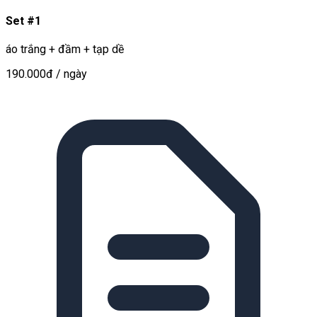
Set #1
áo trắng + đầm + tạp dề
190.000đ
/ ngày