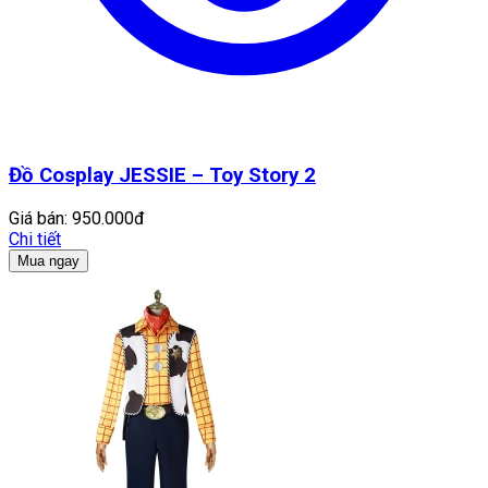
Đồ Cosplay JESSIE – Toy Story 2
Giá bán:
950.000đ
Chi tiết
Mua ngay