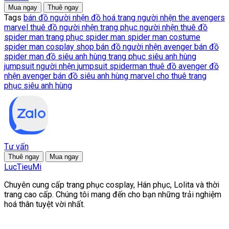
Mua ngay
Thuê ngay
Tags
bán đồ người nhện
đồ hoá trang người nhện
the avengers
marvel
thuê đồ người nhện
trang phục người nhện
thuê đồ
spider man
trang phục spider man
spider man costume
spider man cosplay
shop bán đồ người nhện avenger
bán đồ
spider man
đồ siêu anh hùng
trang phục siêu anh hùng
jumpsuit người nhện
jumpsuit spiderman
thuê đồ avenger
đồ
nhện avenger
bán đồ siêu anh hùng marvel
cho thuê trang
phục siêu anh hùng
Tư vấn
Thuê ngay
Mua ngay
LucTieu
Mi
Chuyên cung cấp trang phục cosplay, Hán phục, Lolita và thời
trang cao cấp. Chúng tôi mang đến cho bạn những trải nghiệm
hoá thân tuyệt vời nhất.