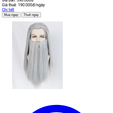
Giá bán:
590.000đ
Giá thuê:
190.000đ/ngày
Chi tiết
Mua ngay
Thuê ngay